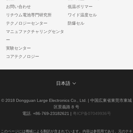
お問い合わせ
低温ポリマー
リチウム電池専門研究所
ワイド温度セル
テクノロジーセンター
防爆セル
マニュファクチャリングセンタ
ー
実験センター
コアテクノロジー
日本語
© 2018 Dongguan Large Electronics Co., Ltd. | 中国広東省東莞市東城
区景義路 8 号
電話. +86-769-23182621
|
粤ICP备07049936号
このページには機械による翻訳が含まれています。内容は参照用であり、元のテキ