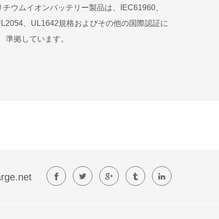
タムリチウムイオンバッテリー製品は、IEC61960、
25、UL2054、UL1642規格およびその他の国際認証に
準拠しています。
rge.net