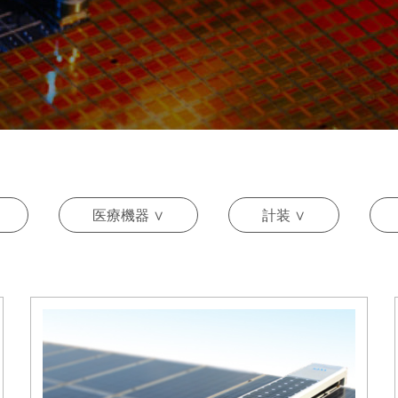
医療機器 ∨
計装 ∨