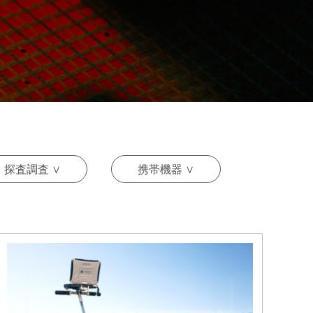
探査調査 ∨
携帯機器 ∨