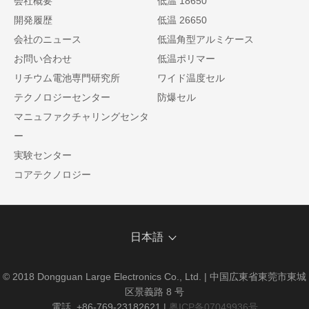
会社概要
低温 18650
開発履歴
低温 26650
会社のニュース
低温角型アルミケース
お問い合わせ
低温ポリマー
リチウム電池専門研究所
ワイド温度セル
テクノロジーセンター
防爆セル
マニュファクチャリングセンタ
ー
実験センター
コアテクノロジー
日本語
© 2018 Dongguan Large Electronics Co., Ltd. | 中国広東省東莞市東城
区景義路 8 号
電話. +86-769-23182621
|
粤ICP备07049936号