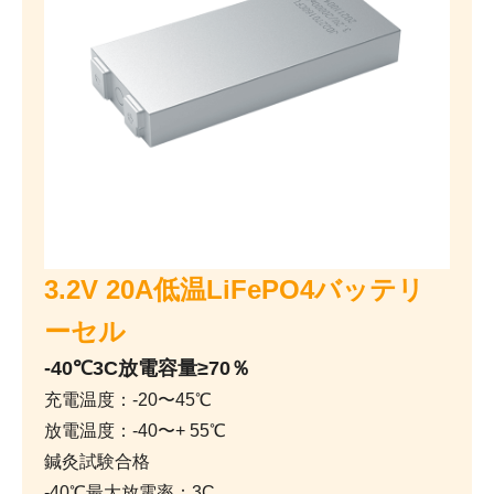
3.2V 20A低温LiFePO4バッテリ
ーセル
-40℃3C放電容量≥70％
充電温度：-20〜45℃
放電温度：-40〜+ 55℃
鍼灸試験合格
-40℃最大放電率：3C