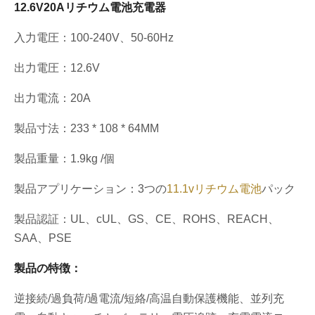
12.6V20Aリチウム電池充電器
入力電圧：100-240V、50-60Hz
出力電圧：12.6V
出力電流：20A
製品寸法：233 * 108 * 64MM
製品重量：1.9kg /個
製品アプリケーション：3つの
11.1vリチウム電池
パック
製品認証：UL、cUL、GS、CE、ROHS、REACH、
SAA、PSE
製品の特徴：
逆接続/過負荷/過電流/短絡/高温自動保護機能、並列充