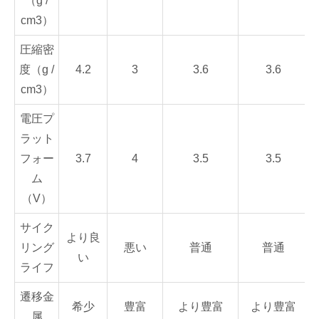
（g /
cm3）
圧縮密
度（g /
4.2
3
3.6
3.6
cm3）
電圧プ
ラット
フォー
3.7
4
3.5
3.5
ム
（V）
サイク
より良
リング
悪い
普通
普通
い
ライフ
遷移金
希少
豊富
より豊富
より豊富
属