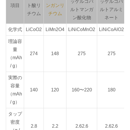
ッケルコバ
ッケルコバ
項目
ト酸リ
ンガンリ
ルトマンガ
ルトアルミ
チウム
チウム
ン酸化物
ネート
化学式
LiCoO2
LiMn2O4
LiNiCoMnO2
LiNiCoAlO2
理論容
量
274
148
275
275
（mAh
/ g）
実際の
容量
140
120
160〜220
180
（mAh
/ g）
タップ
密度
2.8
2.2
2.62.6
2.62.6