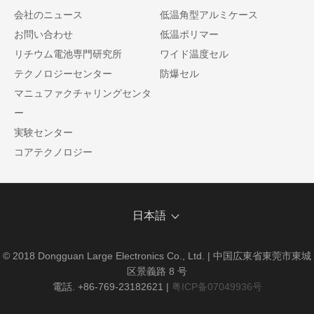
会社のニュース
低温角型アルミケース
お問い合わせ
低温ポリマー
リチウム電池専門研究所
ワイド温度セル
テクノロジーセンター
防爆セル
マニュファクチャリングセンタ
ー
実験センター
コアテクノロジー
日本語
© 2018 Dongguan Large Electronics Co., Ltd. | 中国広東省東莞市東城
区景義路 8 号
電話. +86-769-23182621
|
粤ICP备07049936号