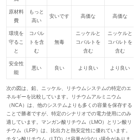
原材料
もっと
安いです
高価な
高価な
費
高い
環境を
コバル
ニッケルと
ニッケルと
守るこ
トを含
無毒
コバルトを
コバルトを
と
む
含む
含む
安全性
悪い
良い
より良い
より良い
能
次の図は、鉛、ニッケル、リチウムシステムの特定のエ
ネルギーを比較しています。リチウムアルミニウム
（NCA）は、他のシステムよりも多くの容量を保存する
ことで勝者ですが、特定のシナリオでの電力使用にのみ
適しています。マンガン酸リチウム（LMO）とリン酸リ
チウム（LFP）は、比出力と熱安定性に優れています。
チタン酸リチウム（LTO）は容量が少ない場合がありま