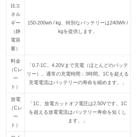
比エ
ネル
ギー
150-200wh / kg、特別なバッテリーは240Wh /
（静
kgを提供します。
電容
量）
料金
「0.7-1C、4.20Vまで充電（ほとんどのバッテ
（Cレ
リー）。通常の充電時間：3時間。1Cを超える
ー
充電電流はバッテリーの寿命を縮めます。」
ト）
放電
「1C、放電カットオフ電圧は2.50Vです。1C
（Cレ
を超える放電電流はバッテリー寿命を短くし
ー
ます。」
ト）