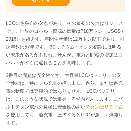
もっと見
LCOにも独自の欠点があり、その最初の欠点はリソース
です。世界のコバルト資源の総量は710万トン（USGS /
2016）を超えず、年間生産量は12万トン以下であり、可
採年数は57年です。 3Cリチウムイオンの初期には明る
い未来があるかもしれませんが、電力と貯蔵の増加はコ
バルトがすぐに遅れることを意味します。
2番目の問題は安全性です。大容量LCOバッテリーの安
全性能は、特にフル充電の押し出し、過熱、または過充
電の状態では楽観的ではありません。 LCOバッテリー
は、このような状況では爆発する傾向があります。コバ
ルトチタン電池の負極に安全性の高い
チタン酸リチウム
を使用しても、過充電・圧搾するとLCOが激しく爆発し
ます。