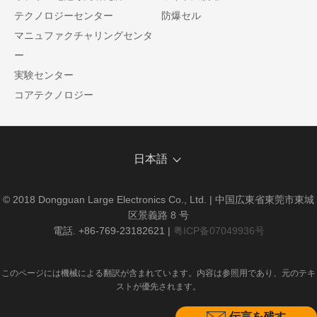
テクノロジーセンター
防爆セル
マニュファクチャリングセンタ
ー
実験センター
コアテクノロジー
日本語
© 2018 Dongguan Large Electronics Co., Ltd. | 中国広東省東莞市東城
区景義路 8 号
電話. +86-769-23182621
|
粤ICP备07049936号
このページには機械による翻訳が含まれています。内容は参照用であり、元のテキ
ストが優先されます。
伝言を残す