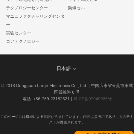
テクノロジーセンター
防爆セル
マニュファクチャリングセンタ
ー
実験センター
コアテクノロジー
日本語
© 2018 Dongguan Large Electronics Co., Ltd. | 中国広東省東莞市東城
区景義路 8 号
電話. +86-769-23182621
|
粤ICP备07049936号
このページには機械による翻訳が含まれています。内容は参照用であり、元のテキ
ストが優先されます。