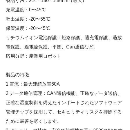
製品寸法：214 * 180 * 149mm（最大）
充電温度：0〜45℃
吐出温度：-20〜55℃
保管温度：-20〜45℃
リチウムイオン電池保護：短絡保護、過充電保護、過放
電保護、過電流保護、平衡、Can通信など。
応用分野：産業用ロボット
製品の特徴
1.電流：最大連続放電60A
2.データ通信管理：CAN通信機能、正確なデータ送信、
正確な温度制御を備えたインポートされたソフトウェア
管理チップを採用して、セキュリティリスクを排除する
ために最善を尽くします。