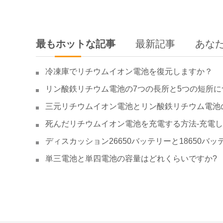
最もホットな記事
最新記事
あな
冷凍庫でリチウムイオン電池を復元しますか？
リン酸鉄リチウム電池の7つの長所と5つの短所に
三元リチウムイオン電池とリン酸鉄リチウム電池
死んだリチウムイオン電池を充電する方法-充電
ディスカッション26650バッテリーと18650バッ
単三電池と単四電池の容量はどれくらいですか?