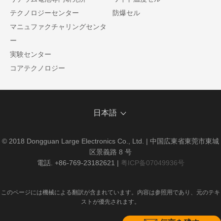
テクノロジーセンター
防爆セル
マニュファクチャリングセンタ
ー
実験センター
コアテクノロジー
日本語
© 2018 Dongguan Large Electronics Co., Ltd. | 中国広東省東莞市東城
区景義路 8 号
電話. +86-769-23182621
|
粤ICP备07049936号
このページには機械による翻訳が含まれています。内容は参照用であり、元のテキ
ストが優先されます。