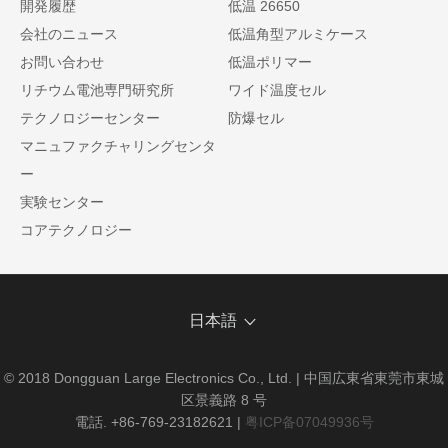
開発履歴
低温 26650
会社のニュース
低温角型アルミケース
お問い合わせ
低温ポリマー
リチウム電池専門研究所
ワイド温度セル
テクノロジーセンター
防爆セル
マニュファクチャリングセンタ
ー
実験センター
コアテクノロジー
日本語
© 2018 Dongguan Large Electronics Co., Ltd. | 中国広東省東莞市東城
区景義路 8 号
電話. +86-769-23182621
|
粤ICP备07049936号