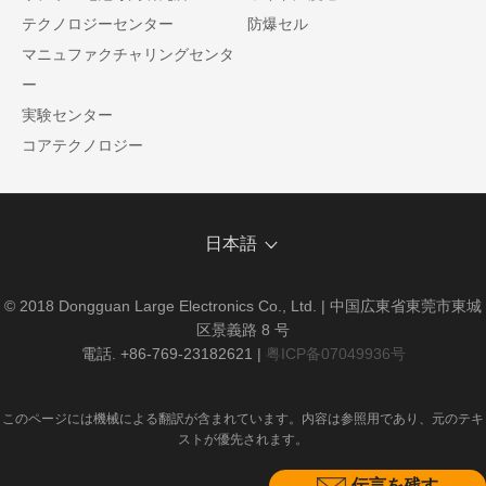
テクノロジーセンター
防爆セル
マニュファクチャリングセンタ
ー
実験センター
コアテクノロジー
日本語
© 2018 Dongguan Large Electronics Co., Ltd. | 中国広東省東莞市東城
区景義路 8 号
電話. +86-769-23182621
|
粤ICP备07049936号
このページには機械による翻訳が含まれています。内容は参照用であり、元のテキ
ストが優先されます。
伝言を残す