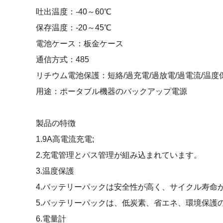
吐出温度：-40～60℃
保存温度：-20～45℃
電池ケース：板金ケース
通信方式：485
リチウム電池保護：短絡/過充電/過放電/過電流/温度
用途：ポータブル機器のバックアップ電源
製品の特徴
1.9A高電流充電;
2.充電管理とパス管理が組み込まれています。
3.温度保護
4.バッテリーパックは安全性が高く、サイクル寿命
5.バッテリーパックは、低炭素、省エネ、環境保護
6.電量計