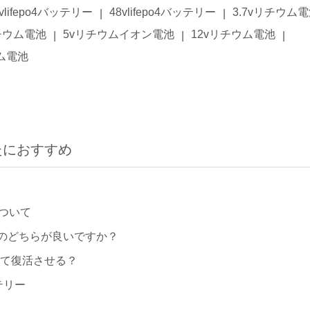
6vlifepo4バッテリー
48vlifepo4バッテリー
3.7vリチウム
|
|
リチウム電池
5vリチウムイオン電池
12vリチウム電池
|
|
|
ウム電池
たにおすすめ
ついて
のどちらが良いですか？
して復活させる？
テリー