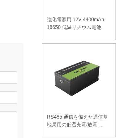
強化電源用 12V 4400mAh
18650 低温リチウム電池
RS485 通信を備えた通信基
地局用の低温充電/放電
LiFePO4バッテリー 32V