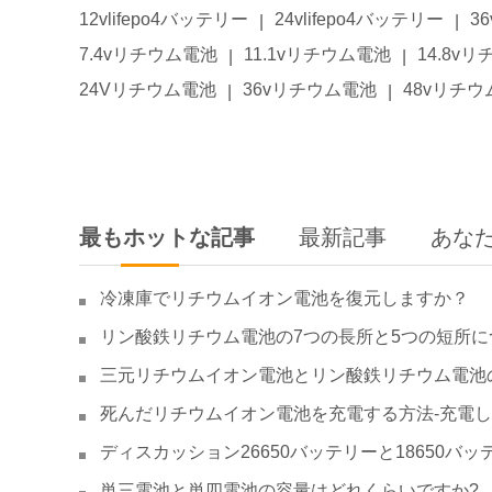
12vlifepo4バッテリー
24vlifepo4バッテリー
3
|
|
7.4vリチウム電池
11.1vリチウム電池
14.8v
|
|
24Vリチウム電池
36vリチウム電池
48vリチ
|
|
最もホットな記事
最新記事
あな
冷凍庫でリチウムイオン電池を復元しますか？
リン酸鉄リチウム電池の7つの長所と5つの短所に
三元リチウムイオン電池とリン酸鉄リチウム電池
死んだリチウムイオン電池を充電する方法-充電
ディスカッション26650バッテリーと18650バッ
単三電池と単四電池の容量はどれくらいですか?