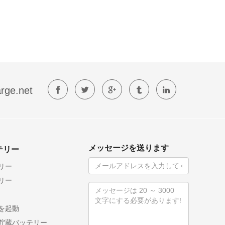
rge.net
メッセージを送ります
テリー
リー
リー
を起動
貯蔵バッテリー