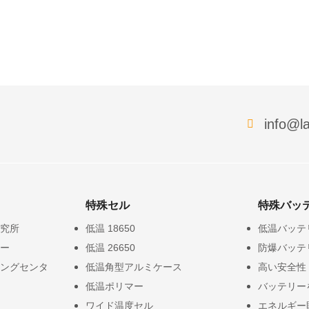
info@la
特殊セル
特殊バッ
究所
低温 18650
低温バッテ
ー
低温 26650
防爆バッテ
ングセンタ
低温角型アルミケース
高い安全性
低温ポリマー
バッテリー
ワイド温度セル
エネルギー