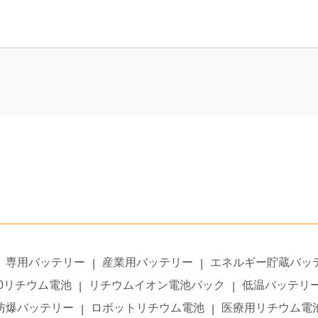
専用バッテリー
産業用バッテリー
エネルギー貯蔵バッ
|
|
50リチウム電池
リチウムイオン電池パック
低温バッテリ
|
|
防爆バッテリー
ロボットリチウム電池
医療用リチウム電
|
|