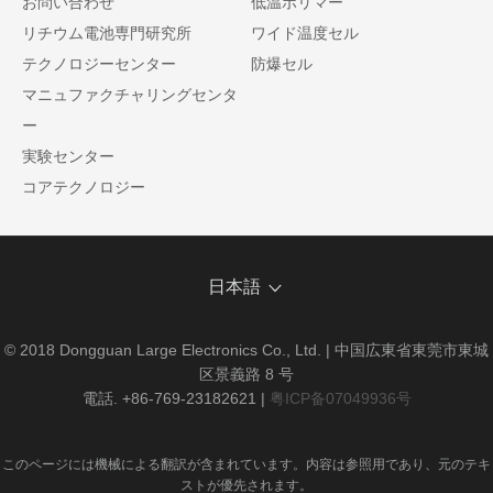
お問い合わせ
低温ポリマー
リチウム電池専門研究所
ワイド温度セル
テクノロジーセンター
防爆セル
マニュファクチャリングセンタ
ー
実験センター
コアテクノロジー
日本語
© 2018 Dongguan Large Electronics Co., Ltd. | 中国広東省東莞市東城
区景義路 8 号
電話. +86-769-23182621
|
粤ICP备07049936号
このページには機械による翻訳が含まれています。内容は参照用であり、元のテキ
ストが優先されます。