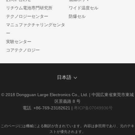
リチウム電池専門研究所
ワイド温度セル
テクノロジーセンター
防爆セル
マニュファクチャリングセンタ
ー
実験センター
コアテクノロジー
日本語
© 2018 Dongguan Large Electronics Co., Ltd. | 中国広東省東莞市東城
区景義路 8 号
電話. +86-769-23182621
|
粤ICP备07049936号
このページには機械による翻訳が含まれています。内容は参照用であり、元のテキ
ストが優先されます。