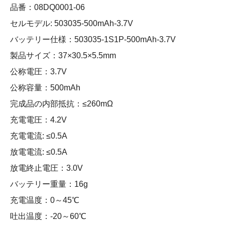
品番：08DQ0001-06
セルモデル: 503035-500mAh-3.7V
バッテリー仕様：503035-1S1P-500mAh-3.7V
製品サイズ：37×30.5×5.5mm
公称電圧：3.7V
公称容量：500mAh
完成品の内部抵抗：≤260mΩ
充電電圧：4.2V
充電電流: ≤0.5A
放電電流: ≤0.5A
放電終止電圧：3.0V
バッテリー重量：16g
充電温度：0～45℃
吐出温度：-20～60℃