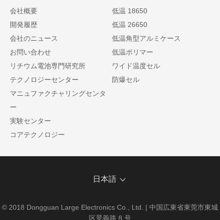
会社概要
低温 18650
開発履歴
低温 26650
会社のニュース
低温角型アルミケース
お問い合わせ
低温ポリマー
リチウム電池専門研究所
ワイド温度セル
テクノロジーセンター
防爆セル
マニュファクチャリングセンタ
ー
実験センター
コアテクノロジー
日本語
© 2018 Dongguan Large Electronics Co., Ltd. | 中国広東省東莞市東城
区景義路 8 号