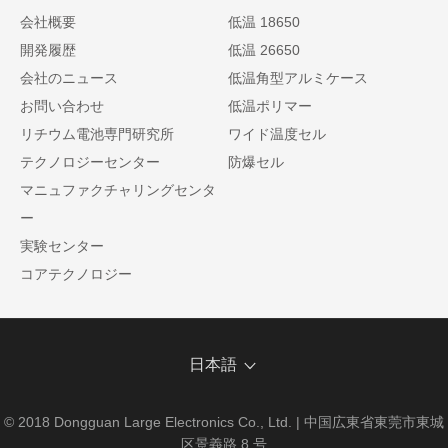
会社概要
低温 18650
開発履歴
低温 26650
会社のニュース
低温角型アルミケース
お問い合わせ
低温ポリマー
リチウム電池専門研究所
ワイド温度セル
テクノロジーセンター
防爆セル
マニュファクチャリングセンタ
ー
実験センター
コアテクノロジー
日本語
© 2018 Dongguan Large Electronics Co., Ltd. | 中国広東省東莞市東城
区景義路 8 号