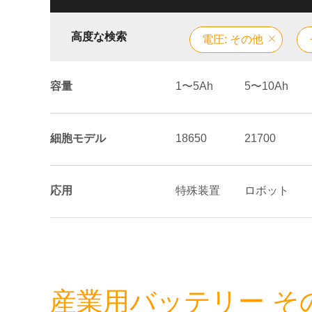
高度な検索
電圧: その他
容量
1〜5Ah
5〜10Ah
細胞モデル
18650
21700
応用
特殊装置
ロボット
産業用バッテリー そ