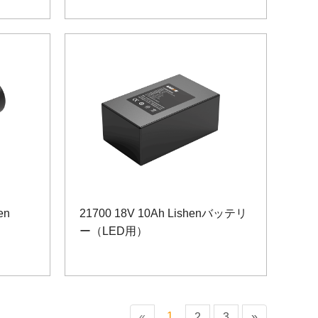
en
21700 18V 10Ah Lishenバッテリ
ー（LED用）
1
«
2
3
»