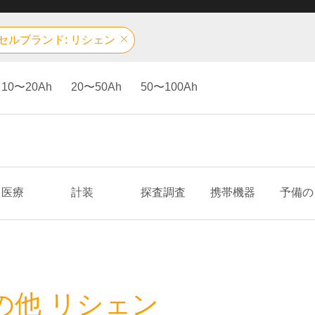
セルブランド: リシェン
10〜20Ah
20〜50Ah
50〜100Ah
医療
計装
探査調査
携帯機器
予備の
の他 リシェン