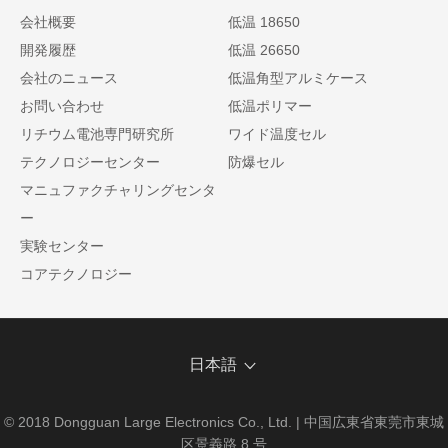
会社概要
低温 18650
開発履歴
低温 26650
会社のニュース
低温角型アルミケース
お問い合わせ
低温ポリマー
リチウム電池専門研究所
ワイド温度セル
テクノロジーセンター
防爆セル
マニュファクチャリングセンタ
ー
実験センター
コアテクノロジー
日本語
© 2018 Dongguan Large Electronics Co., Ltd. | 中国広東省東莞市東城
区景義路 8 号