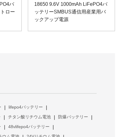
FePO4バ
18650 9.6V 1000mAh LiFePO4バ
ントロー
ッテリーSMBUS通信用産業用バ
ックアップ電源
ー
lifepo4バッテリー
|
|
ー
チタン酸リチウム電池
防爆バッテリー
|
|
|
ー
48vlifepo4バッテリー
|
|
リチウム電池
24Vリチウム電池
|
|