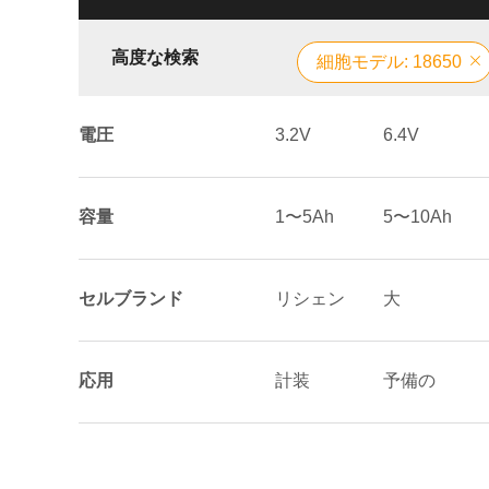
高度な検索
細胞モデル: 18650
電圧
3.2V
6.4V
容量
1〜5Ah
5〜10Ah
セルブランド
リシェン
大
応用
計装
予備の