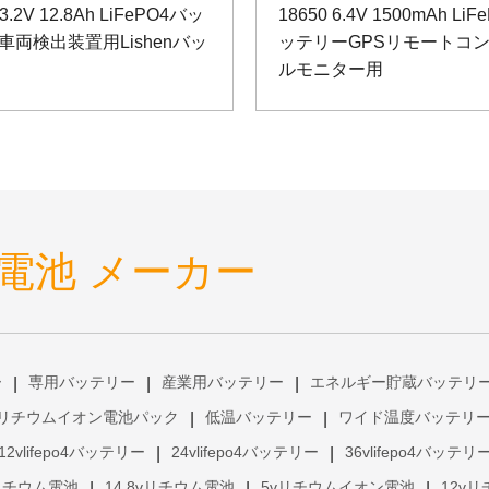
 3.2V 12.8Ah LiFePO4バッ
18650 6.4V 1500mAh Li
車両検出装置用Lishenバッ
ッテリーGPSリモートコ
ルモニター用
電池 メーカー
ー
専用バッテリー
産業用バッテリー
エネルギー貯蔵バッテリ
|
|
|
リチウムイオン電池パック
低温バッテリー
ワイド温度バッテリ
|
|
12vlifepo4バッテリー
24vlifepo4バッテリー
36vlifepo4バッテリ
|
|
vリチウム電池
14.8vリチウム電池
5vリチウムイオン電池
12v
|
|
|