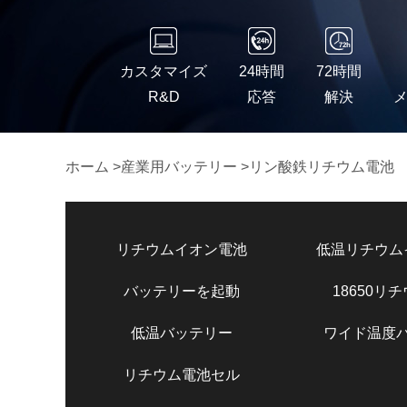
カスタマイズ
24時間
72時間
R&D
応答
解決
ホーム
>
産業用バッテリー
>
リン酸鉄リチウム電池
リチウムイオン電池
低温リチウム
バッテリーを起動
18650リ
低温バッテリー
ワイド温度
リチウム電池セル