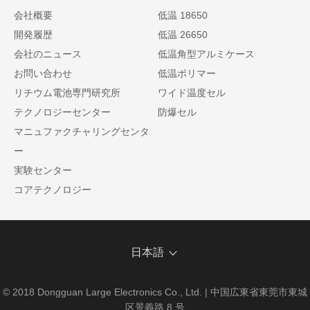
会社概要
低温 18650
開発履歴
低温 26650
会社のニュース
低温角型アルミケース
お問い合わせ
低温ポリマー
リチウム電池専門研究所
ワイド温度セル
テクノロジーセンター
防爆セル
マニュファクチャリングセンタ
ー
実験センター
コアテクノロジー
日本語
© 2018 Dongguan Large Electronics Co., Ltd. | 中国広東省東莞市東城
区景義路 8 号