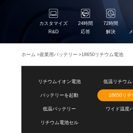
カスタマイズ
24時間
72時間
R&D
応答
解決
ホーム
>
産業用バッテリー
>
18650リチウム電池
リチウムイオン電池
低温リチウム
バッテリーを起動
18650リ
低温バッテリー
ワイド温度
リチウム電池セル