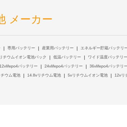
池 メーカー
ー
専用バッテリー
産業用バッテリー
エネルギー貯蔵バッテリ
|
|
|
リチウムイオン電池パック
低温バッテリー
ワイド温度バッテリ
|
|
12vlifepo4バッテリー
24vlifepo4バッテリー
36vlifepo4バッテリ
|
|
vリチウム電池
14.8vリチウム電池
5vリチウムイオン電池
12v
|
|
|