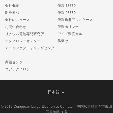
会社概要
低温 18650
開発履歴
低温 26650
会社のニュース
低温角型アルミケース
お問い合わせ
低温ポリマー
リチウム電池専門研究所
ワイド温度セル
テクノロジーセンター
防爆セル
マニュファクチャリングセンタ
ー
実験センター
コアテクノロジー
日本語
© 2018 Dongguan Large Electronics Co., Ltd. | 中国広東省東莞市東城
区景義路 8 号