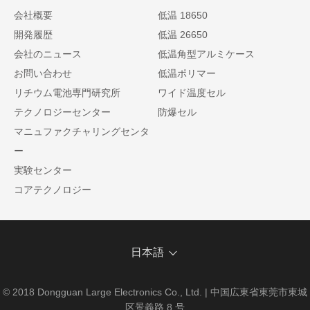
会社概要
低温 18650
開発履歴
低温 26650
会社のニュース
低温角型アルミケース
お問い合わせ
低温ポリマー
リチウム電池専門研究所
ワイド温度セル
テクノロジーセンター
防爆セル
マニュファクチャリングセンタ
ー
実験センター
コアテクノロジー
日本語
© 2018 Dongguan Large Electronics Co., Ltd. | 中国広東省東莞市東城
区景義路 8 号