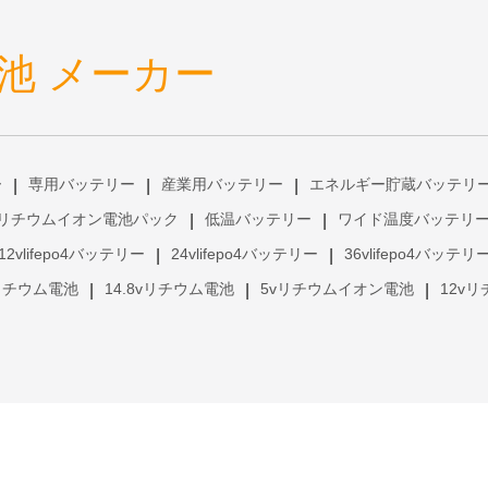
池 メーカー
ー
専用バッテリー
産業用バッテリー
エネルギー貯蔵バッテリ
|
|
|
リチウムイオン電池パック
低温バッテリー
ワイド温度バッテリ
|
|
12vlifepo4バッテリー
24vlifepo4バッテリー
36vlifepo4バッテリ
|
|
vリチウム電池
14.8vリチウム電池
5vリチウムイオン電池
12v
|
|
|