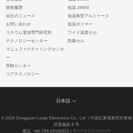
開発履歴
低温 26650
会社のニュース
低温角型アルミケース
お問い合わせ
低温ポリマー
リチウム電池専門研究所
ワイド温度セル
テクノロジーセンター
防爆セル
マニュファクチャリングセンタ
ー
実験センター
コアテクノロジー
日本語
© 2018 Dongguan Large Electronics Co., Ltd. | 中国広東省東莞市東城
区景義路 8 号
電話. +86-769-23182621
|
粤ICP备07049936号