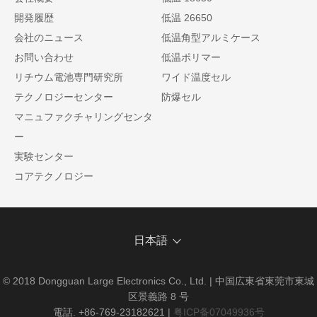
開発履歴
低温 26650
会社のニュース
低温角型アルミケース
お問い合わせ
低温ポリマー
リチウム電池専門研究所
ワイド温度セル
テクノロジーセンター
防爆セル
マニュファクチャリングセンタ
ー
実験センター
コアテクノロジー
日本語
© 2018 Dongguan Large Electronics Co., Ltd. | 中国広東省東莞市東城
区景義路 8 号
電話. +86-769-23182621
|
粤ICP备07049936号