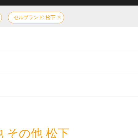
セルブランド: 松下
 その他 松下