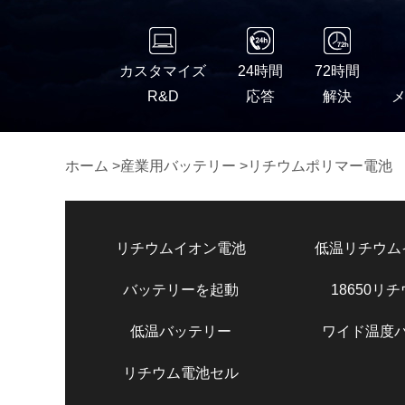
カスタマイズ
24時間
72時間
R&D
応答
解決
ホーム
>
産業用バッテリー
>
リチウムポリマー電池
リチウムイオン電池
低温リチウム
バッテリーを起動
18650リ
低温バッテリー
ワイド温度
リチウム電池セル