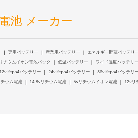
電池 メーカー
ー
専用バッテリー
産業用バッテリー
エネルギー貯蔵バッテリ
|
|
|
リチウムイオン電池パック
低温バッテリー
ワイド温度バッテリ
|
|
12vlifepo4バッテリー
24vlifepo4バッテリー
36vlifepo4バッテリ
|
|
vリチウム電池
14.8vリチウム電池
5vリチウムイオン電池
12v
|
|
|