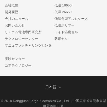
会社概要
低温 18650
開発履歴
低温 26650
会社のニュース
低温角型アルミケース
お問い合わせ
低温ポリマー
リチウム電池専門研究所
ワイド温度セル
テクノロジーセンター
防爆セル
マニュファクチャリングセンタ
ー
実験センター
コアテクノロジー
日本語
© 2018 Dongguan Large Electronics Co., Ltd. | 中国広東省東莞市東城
区景義路 8 号