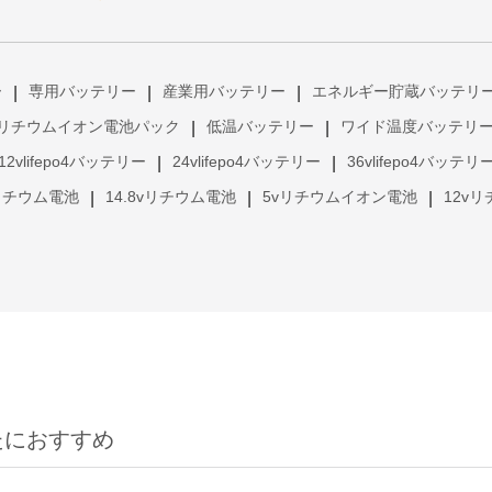
ー
専用バッテリー
産業用バッテリー
エネルギー貯蔵バッテリ
|
|
|
リチウムイオン電池パック
低温バッテリー
ワイド温度バッテリ
|
|
12vlifepo4バッテリー
24vlifepo4バッテリー
36vlifepo4バッテリ
|
|
vリチウム電池
14.8vリチウム電池
5vリチウムイオン電池
12v
|
|
|
たにおすすめ