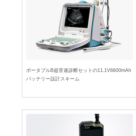
ポータブルB超音速診断セットの11.1V6600mAh
バッテリー設計スキーム