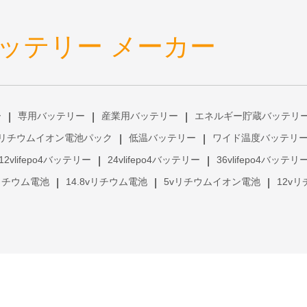
ッテリー メーカー
ー
専用バッテリー
産業用バッテリー
エネルギー貯蔵バッテリ
|
|
|
リチウムイオン電池パック
低温バッテリー
ワイド温度バッテリ
|
|
12vlifepo4バッテリー
24vlifepo4バッテリー
36vlifepo4バッテリ
|
|
vリチウム電池
14.8vリチウム電池
5vリチウムイオン電池
12v
|
|
|