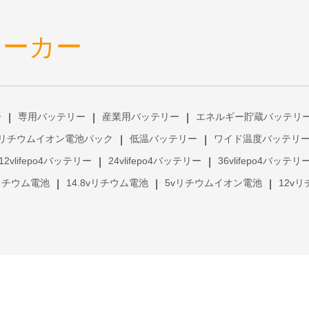
メーカー
ー
専用バッテリー
産業用バッテリー
エネルギー貯蔵バッテリ
|
|
|
リチウムイオン電池パック
低温バッテリー
ワイド温度バッテリ
|
|
12vlifepo4バッテリー
24vlifepo4バッテリー
36vlifepo4バッテリ
|
|
vリチウム電池
14.8vリチウム電池
5vリチウムイオン電池
12v
|
|
|