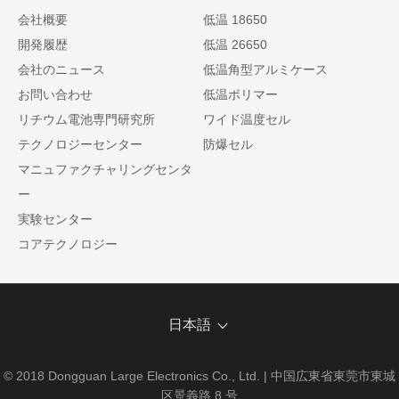
会社概要
低温 18650
開発履歴
低温 26650
会社のニュース
低温角型アルミケース
お問い合わせ
低温ポリマー
リチウム電池専門研究所
ワイド温度セル
テクノロジーセンター
防爆セル
マニュファクチャリングセンタ
ー
実験センター
コアテクノロジー
日本語
© 2018 Dongguan Large Electronics Co., Ltd. | 中国広東省東莞市東城
区景義路 8 号