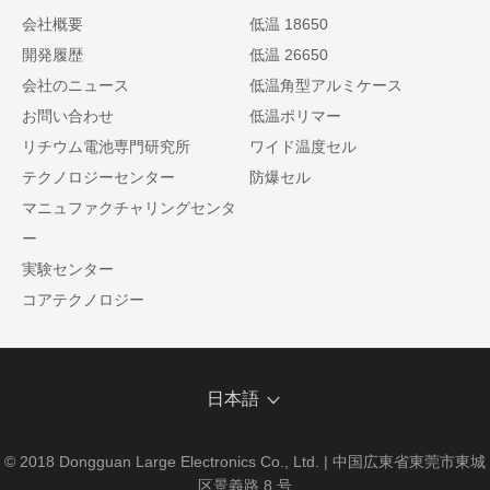
会社概要
低温 18650
開発履歴
低温 26650
会社のニュース
低温角型アルミケース
お問い合わせ
低温ポリマー
リチウム電池専門研究所
ワイド温度セル
テクノロジーセンター
防爆セル
マニュファクチャリングセンタ
ー
実験センター
コアテクノロジー
日本語
© 2018 Dongguan Large Electronics Co., Ltd. | 中国広東省東莞市東城
区景義路 8 号