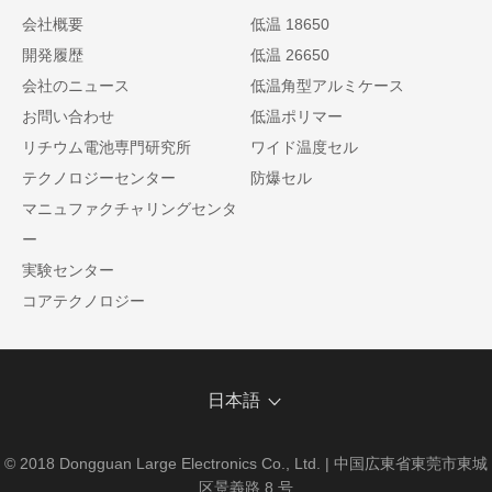
会社概要
低温 18650
開発履歴
低温 26650
会社のニュース
低温角型アルミケース
お問い合わせ
低温ポリマー
リチウム電池専門研究所
ワイド温度セル
テクノロジーセンター
防爆セル
マニュファクチャリングセンタ
ー
実験センター
コアテクノロジー
日本語
© 2018 Dongguan Large Electronics Co., Ltd. | 中国広東省東莞市東城
区景義路 8 号