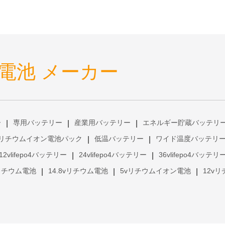
電池 メーカー
ー
専用バッテリー
産業用バッテリー
エネルギー貯蔵バッテリ
|
|
|
リチウムイオン電池パック
低温バッテリー
ワイド温度バッテリ
|
|
12vlifepo4バッテリー
24vlifepo4バッテリー
36vlifepo4バッテリ
|
|
vリチウム電池
14.8vリチウム電池
5vリチウムイオン電池
12v
|
|
|