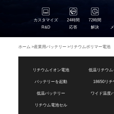
カスタマイズ
24時間
72時間
R&D
応答
解決
ホーム
>
産業用バッテリー
>
リチウムポリマー電池
リチウムイオン電池
低温リチウム
バッテリーを起動
18650リ
低温バッテリー
ワイド温度
リチウム電池セル