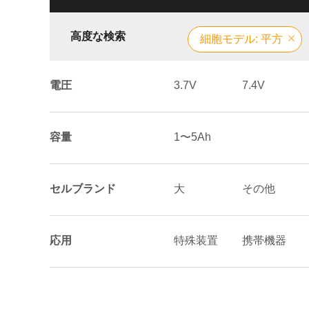
高度な検索
細胞モデル: 平方
電圧
3.7V
7.4V
容量
1〜5Ah
セルブランド
大
その他
応用
特殊装置
携帯機器