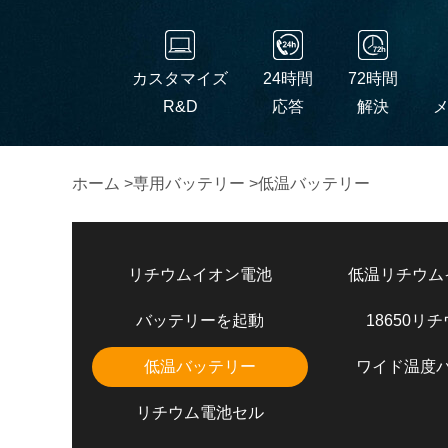
カスタマイズ
24時間
72時間
R&D
応答
解決
ホーム
>
専用バッテリー
>
低温バッテリー
リチウムイオン電池
低温リチウム
バッテリーを起動
18650リ
低温バッテリー
ワイド温度
リチウム電池セル