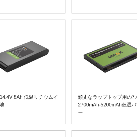
0 14.4V 8Ah 低温リチウムイ
頑丈なラップトップ用の7.
池
2700mAh-5200mAh低
ー