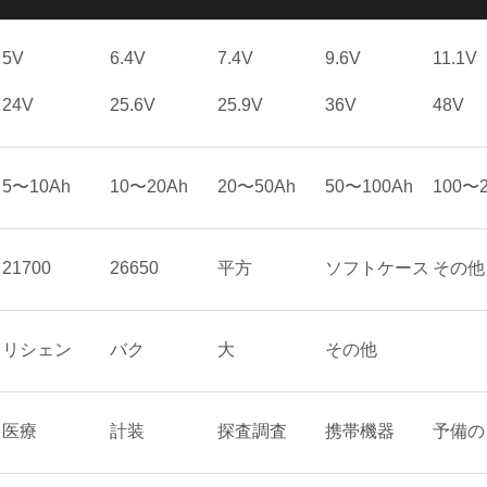
5V
6.4V
7.4V
9.6V
11.1V
24V
25.6V
25.9V
36V
48V
5〜10Ah
10〜20Ah
20〜50Ah
50〜100Ah
100〜2
21700
26650
平方
ソフトケース
その他
リシェン
バク
大
その他
医療
計装
探査調査
携帯機器
予備の