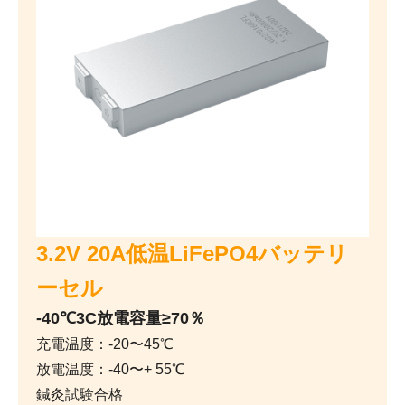
3.2V 20A低温LiFePO4バッテリ
ーセル
-40℃3C放電容量≥70％
充電温度：-20〜45℃
放電温度：-40〜+ 55℃
鍼灸試験合格