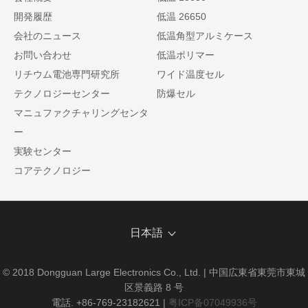
開発履歴
低温 26650
会社のニュース
低温角型アルミケース
お問い合わせ
低温ポリマー
リチウム電池専門研究所
ワイド温度セル
テクノロジーセンター
防爆セル
マニュファクチャリングセンタ
ー
実験センター
コアテクノロジー
日本語
© 2018 Dongguan Large Electronics Co., Ltd. | 中国広東省東莞市東城
区景義路 8 号
電話. +86-769-23182621
|
粤ICP备07049936号