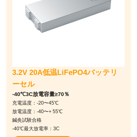
3.2V 20A低温LiFePO4バッテリ
ーセル
-40℃3C放電容量≥70％
充電温度：-20〜45℃
放電温度：-40〜+ 55℃
鍼灸試験合格
-40℃最大放電率：3C