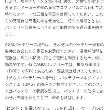
により、過熱のリスクを最小限に抑え、安全性を確保で
きます。メーカー推奨の充電プロファイルに合わせて調
整するスマートな三相充電器を使用してください。これ
らの充電器は充電効率を最適化し、時間の経過とともに
バッテリー容量を低下させる可能性のある過充電を防ぎ
ます。
AGMバッテリーの場合は、それぞれのバッテリー固有の
要件に適合した充電器をお選びください。温度補償型充
電器は、周囲の状況に応じて電圧を調整するため、特に
効果的です。特にAGMバッテリーでは、推奨放電深度
（DOD）が50%であるため、深放電は避けてください。
リチウムバッテリーの場合は、バッテリーマネジメント
システム（BMS）の導入をご検討ください。このシステ
ムはバッテリーの状態を監視し、バッテリーの仕様に合
わせた充電を行うことで、寿命を延ばします。
ヒント：
充電スケジュールを作成し、ケーブルの