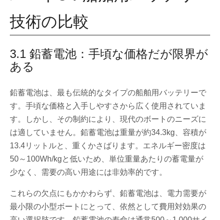
技術の比較
3.1 鉛蓄電池：手頃な価格だが限界が
ある
鉛蓄電池は、最も伝統的なタイプの船舶用バッテリーで
す。手頃な価格と入手しやすさから広く使用されていま
す。しかし、その制約により、現代のボートのニーズに
は適していません。鉛蓄電池は重量が約34.3kg、容積が
13.4リットルと、重くかさばります。エネルギー密度は
50～100Wh/kgと低いため、単位重量あたりの蓄電量が
少なく、需要の高い用途には非効率的です。
これらの欠点にもかかわらず、鉛蓄電池は、電力需要が
最小限の小型ボートにとって、依然として費用対効果の
高い選択肢です。鉛蓄電池の寿命は通常500～1,000サイ