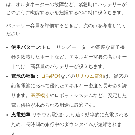
は、オルタネーターの故障など、緊急時にバッテリーが
どのように機能するかを把握するのに特に役立ちます。
バッテリー容量を評価するときは、次の点を考慮してく
ださい。
使用パターン:
トローリング モーターや高度な電子機
器を搭載したボートなど、エネルギー需要の高いボー
トでは、高容量のバッテリーが役立ちます。
電池の種類：
LiFePO4
などの
リチウム電池
は、従来の
鉛蓄電池に比べて優れたエネルギー密度と長寿命を誇
ります。
医療機器
やロボットシステムなど、安定した
電力供給が求められる用途に最適です。
充電効率:
リチウム電池はより速く効率的に充電される
ため、長時間の旅行中のダウンタイムが短縮されま
す。