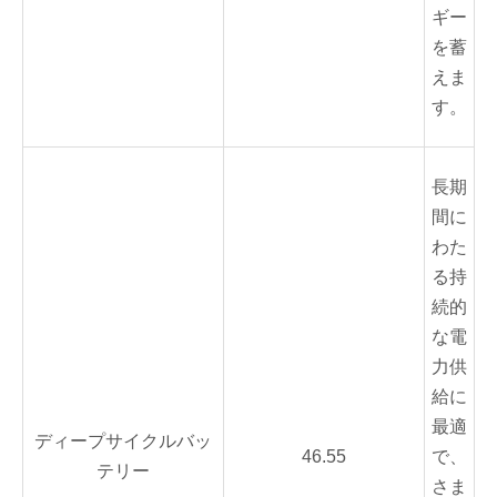
ギー
を蓄
えま
す。
長期
間に
わた
る持
続的
な電
力供
給に
最適
ディープサイクルバッ
46.55
で、
テリー
さま