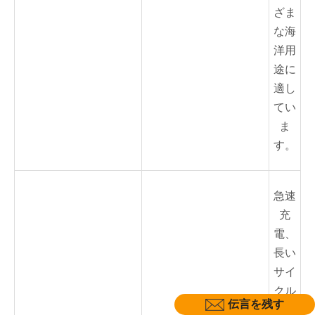
ざま
な海
洋用
途に
適し
てい
ま
す。
急速
充
電、
長い
サイ
クル
伝言を残す
寿