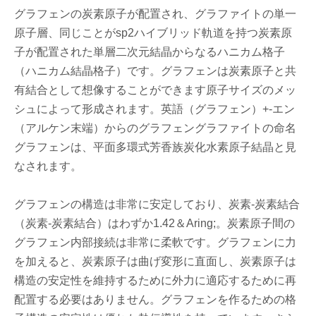
グラフェンの炭素原子が配置され、グラファイトの単一
原子層、同じことがsp2ハイブリッド軌道を持つ炭素原
子が配置された単層二次元結晶からなるハニカム格子
（ハニカム結晶格子）です。グラフェンは炭素原子と共
有結合として想像することができます原子サイズのメッ
シュによって形成されます。英語（グラフェン）+-エン
（アルケン末端）からのグラフェングラファイトの命名
グラフェンは、平面多環式芳香族炭化水素原子結晶と見
なされます。
グラフェンの構造は非常に安定しており、炭素-炭素結合
（炭素-炭素結合）はわずか1.42＆Aring;。炭素原子間の
グラフェン内部接続は非常に柔軟です。グラフェンに力
を加えると、炭素原子は曲げ変形に直面し、炭素原子は
構造の安定性を維持するために外力に適応するために再
配置する必要はありません。グラフェンを作るための格