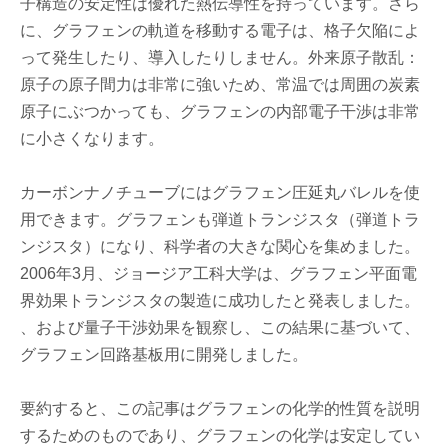
子構造の安定性は優れた熱伝導性を持っています。さら
に、グラフェンの軌道を移動する電子は、格子欠陥によ
って発生したり、導入したりしません。外来原子散乱：
原子の原子間力は非常に強いため、常温では周囲の炭素
原子にぶつかっても、グラフェンの内部電子干渉は非常
に小さくなります。
カーボンナノチューブにはグラフェン圧延丸バレルを使
用できます。グラフェンも弾道トランジスタ（弾道トラ
ンジスタ）になり、科学者の大きな関心を集めました。
2006年3月、ジョージア工科大学は、グラフェン平面電
界効果トランジスタの製造に成功したと発表しました。
、および量子干渉効果を観察し、この結果に基づいて、
グラフェン回路基板用に開発しました。
要約すると、この記事はグラフェンの化学的性質を説明
するためのものであり、グラフェンの化学は安定してい