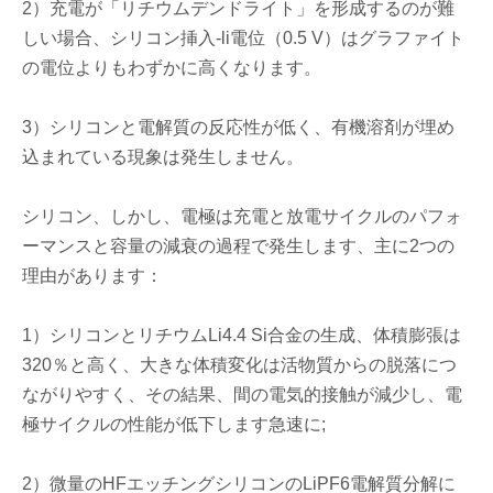
2）充電が「リチウムデンドライト」を形成するのが難
しい場合、シリコン挿入-li電位（0.5 V）はグラファイト
の電位よりもわずかに高くなります。
3）シリコンと電解質の反応性が低く、有機溶剤が埋め
込まれている現象は発生しません。
シリコン、しかし、電極は充電と放電サイクルのパフォ
ーマンスと容量の減衰の過程で発生します、主に2つの
理由があります：
1）シリコンとリチウムLi4.4 Si合金の生成、体積膨張は
320％と高く、大きな体積変化は活物質からの脱落につ
ながりやすく、その結果、間の電気的接触が減少し、電
極サイクルの性能が低下します急速に;
2）微量のHFエッチングシリコンのLiPF6電解質分解に