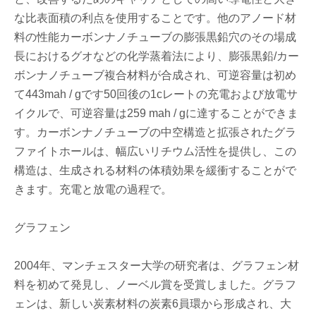
な比表面積の利点を使用することです。他のアノード材
料の性能カーボンナノチューブの膨張黒鉛穴のその場成
長におけるグオなどの化学蒸着法により、膨張黒鉛/カー
ボンナノチューブ複合材料が合成され、可逆容量は初め
て443mah / gです50回後の1cレートの充電および放電サ
イクルで、可逆容量は259 mah / gに達することができま
す。カーボンナノチューブの中空構造と拡張されたグラ
ファイトホールは、幅広いリチウム活性を提供し、この
構造は、生成される材料の体積効果を緩衝することがで
きます。充電と放電の過程で。
グラフェン
2004年、マンチェスター大学の研究者は、グラフェン材
料を初めて発見し、ノーベル賞を受賞しました。グラフ
ェンは、新しい炭素材料の炭素6員環から形成され、大