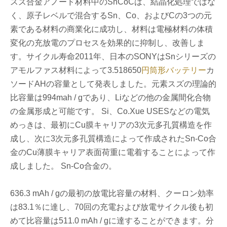
スズ合金アノード材料中のSnCoCは、結晶化処理ではな
く、原子レベルで混合するSn、Co、およびCの3つの元
素である材料の商業化に成功し、材料は電極材料の体積
変化の充放電のプロセスを効果的に抑制し、改善しま
す。サイクル寿命2011年、日本のSONYはSnシリーズの
アモルファス材料によって3.518650
円筒形バッテリー
カ
ソードAHの容量として発表しました。元素スズの理論的
比容量は994mah / gであり、Liなどの他の金属間化合物
の金属形成と可能です。 Si、Co.Xue USESなどの電気
めっきは、最初にCu膜キャリアの3次元多孔質構造を作
成し、次に3次元多孔質構造によって作成されたSn-Co合
金のCu薄膜キャリア表面荷重に電着することによって作
成しました。 Sn-Co合金の。
636.3 mAh / gの最初の放電比容量の材料、クーロン効率
は83.1％に達し、70回の充電および放電サイクル後も初
めて比容量は511.0 mAh / gに達することができます。分