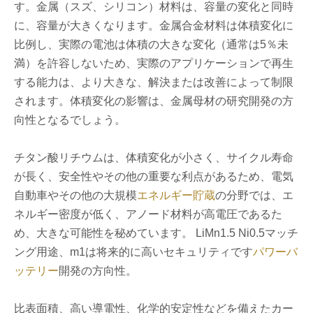
す。金属（スズ、シリコン）材料は、容量の変化と同時
に、容量が大きくなります。金属合金材料は体積変化に
比例し、実際の電池は体積の大きな変化（通常は5％未
満）を許容しないため、実際のアプリケーションで再生
する能力は、より大きな、解決または改善によって制限
されます。体積変化の影響は、金属母材の研究開発の方
向性となるでしょう。
チタン酸リチウムは、体積変化が小さく、サイクル寿命
が長く、安全性やその他の重要な利点があるため、電気
自動車やその他の大規模
エネルギー貯蔵
の分野では、エ
ネルギー密度が低く、アノード材料が高電圧であるた
め、大きな可能性を秘めています。 LiMn1.5 Ni0.5マッチ
ング用途、m1は将来的に高いセキュリティです
パワーバ
ッテリー
開発の方向性。
比表面積、高い導電性、化学的安定性などを備えたカー