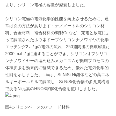
より、シリコン電極の容量が減衰しました。
シリコン電極の電気化学的性能を向上させるために、通
常は次の方法があります：ナノメートルのシリコン材
料、合金材料、複合材料の調製Geなど、充電と放電によ
って調製されたホウ素ドープシリコンナノワイヤの化学
エッチング2 a / gの電気の流れ、250週間後の循環容量は
2000 mah / gに達することができ、シリコンオフシリコ
ンナノワイヤーの埋め込みメカニズムが循環プロセスの
体積膨張を効果的に軽減できるため、優れた電気化学的
性能を示しました。 Liuは、Si-NiSi-Ni錯体などの高エネ
ルギーボールミルで調製し、Si-NiSi化合物の多孔質構造
であるNi元素のHNO3溶解化合物を使用しました。
図4シリコンベースのアノード材料