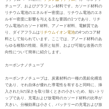
チューブ、およびグラフェン材料です。カソード材料の
リチウム電池のエネルギー密度は、リチウム電池のエネ
ルギー密度に影響を与える主な要因の1つであり、リチ
ウム電池のカソード材料、アノード材料、電解質であ
り、ダイアフラムは
リチウムイオン電池
の4つのコア材
料として知られています。ここでは、アノード材料のあ
らゆる種類の性能、長所と短所、および可能な改善の方
向性について簡単に紹介します。
カーボンナノチューブ
カーボンナノチューブは、炭素材料の一種の黒鉛化構造
であり、それ自体が優れた導電性を有すると同時に、挿
入されたliの深さを取り除くときの小さいため、短いトリ
ップであり、充電および放電時のカソード材料の比率が
大きい。分極効果は小さく、バッテリーの充電および放