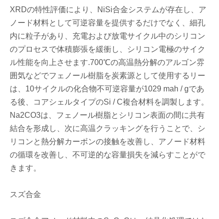
XRDの特性評価により、NiSi合金システムが存在し、ア
ノード材料として可逆容量を提供するだけでなく、細孔
内に粒子があり、充電および放電サイクル中のシリコン
のプロセスで体積膨張を緩衝し、シリコン電極のサイク
ル性能を向上させます.700℃の高温熱分解のアルゴン雰
囲気などでフェノール樹脂を炭素源として使用するリー
は、10サイクルの化合物不可逆容量が1029 mah / gであ
る後、コアシェルタイプのSi / C複合材料を調製します。
Na2CO3は、フェノール樹脂とシリコン表面の間に共有
結合を形成し、次に高温クラッキングを行うことで、シ
リコンと熱分解カーボンの接触を改善し、アノード材料
の循環を改善し、不可逆的な容量損失を減らすことがで
きます。
スズ合金