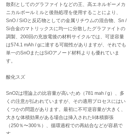
散剤としてのグラファイトなどの王、高エネルギーメカ
ニカルボールミルと後熱処理を使用することにより、
SnO / SiOと反応物としての金属リチウムの混合物、Sn /
Si合金のマトリックスに均一に分散したグラファイトの
調製、200回の充放電後の材料サイクルでは、可逆容量
は574.1 mAh / gに達する可能性がありますが、それでも
単一のSnOまたはSiOアノード材料よりも優れていま
す。
酸化スズ
SnO2は理論上の比容量が高いため（781 mah / g）、多
くの注意が払われていますが、その適用プロセスにはい
くつかの問題があります。最初に不可逆容量が大きく、
大きな体積効果がある場合は挿入されたli体積膨張
（250％〜300％）、循環過程での再結合などが容易で
す。