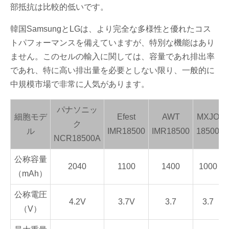
部抵抗は比較的低いです。
韓国SamsungとLGは、より完全な多様性と優れたコス
トパフォーマンスを備えていますが、特別な機能はあり
ません。このセルの輸入に関しては、容量であれ排出率
であれ、特に高い排出量を必要としない限り、一般的に
中規模市場で非常に人気があります。
パナソニッ
細胞モデ
Efest
AWT
MXJO
ク
ル
IMR18500
IMR18500
18500
NCR18500A
公称容量
2040
1100
1400
1000
（mAh）
公称電圧
4.2V
3.7V
3.7
3.7
（V）