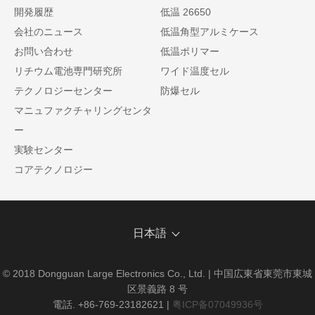
開発履歴
低温 26650
会社のニュース
低温角型アルミケース
お問い合わせ
低温ポリマー
リチウム電池専門研究所
ワイド温度セル
テクノロジーセンター
防爆セル
マニュファクチャリングセンタ
ー
実験センター
コアテクノロジー
日本語
© 2018 Dongguan Large Electronics Co., Ltd. | 中国広東省東莞市東城
区景義路 8 号
電話. +86-769-23182621
|
粤ICP备07049936号