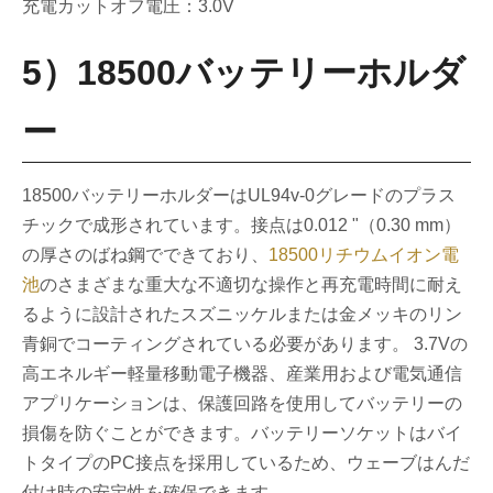
充電カットオフ電圧：3.0V
5）18500バッテリーホルダ
ー
18500バッテリーホルダーはUL94v-0グレードのプラス
チックで成形されています。接点は0.012 "（0.30 mm）
の厚さのばね鋼でできており、
18500リチウムイオン電
池
のさまざまな重大な不適切な操作と再充電時間に耐え
るように設計されたスズニッケルまたは金メッキのリン
青銅でコーティングされている必要があります。 3.7Vの
高エネルギー軽量移動電子機器、産業用および電気通信
アプリケーションは、保護回路を使用してバッテリーの
損傷を防ぐことができます。バッテリーソケットはバイ
トタイプのPC接点を採用しているため、ウェーブはんだ
付け時の安定性を確保できます。