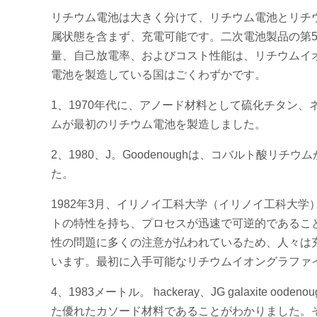
リチウム電池は大きく分けて、リチウム電池とリチ
属状態を含まず、充電可能です。二次電池製品の第5
量、自己放電率、およびコスト性能は、リチウムイ
電池を製造している国はごくわずかです。
1、1970年代に、アノード材料として硫化チタン
ムが最初のリチウム電池を製造しました。
2、1980、J。Goodenoughは、コバルト酸
た。
1982年3月、イリノイ工科大学（イリノイ工科大学）R
トの特性を持ち、プロセスが迅速で可逆的であるこ
性の問題に多くの注意が払われているため、人々は
います。最初に入手可能なリチウムイオングラファ
4、1983メートル。 hackeray、JG galaxi
た優れたカソード材料であることがわかりました。