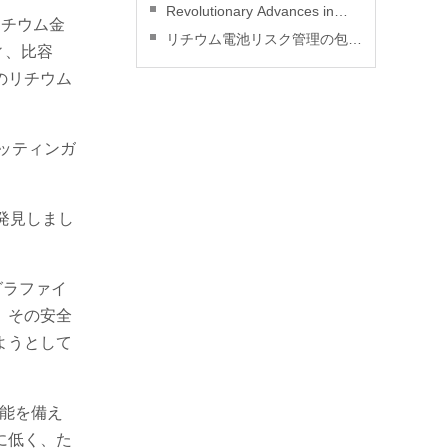
災安全：実践ガイド
Revolutionary Advances in
リチウム金
Lithium Battery Technology
リチウム電池リスク管理の包括
ィ、比容
的レビュー
のリチウム
ッティンガ
を発見しまし
グラファイ
、その安全
ようとして
ド性能を備え
に低く、た