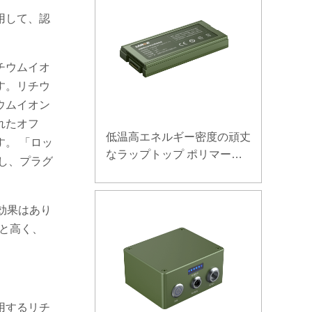
用して、認
チウムイオ
す。リチウ
ウムイオン
れたオフ
低温高エネルギー密度の頑丈
。 「ロッ
なラップトップ ポリマー電
し、プラグ
池 11.1V 7800mAh
効果はあり
％と高く、
用するリチ