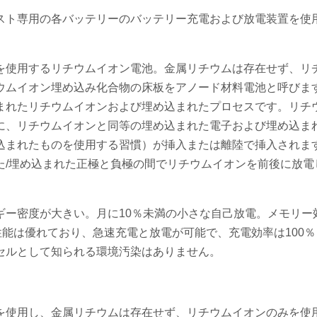
スト専用の各バッテリーのバッテリー充電および放電装置を使
を使用するリチウムイオン電池。金属リチウムは存在せず、リ
ウムイオン埋め込み化合物の床板をアノード材料電池と呼びま
まれたリチウムイオンおよび埋め込まれたプロセスです。リチ
に、リチウムイオンと同等の埋め込まれた電子および埋め込ま
込まれたものを使用する習慣）が挿入または離陸で挿入されます
た/埋め込まれた正極と負極の間でリチウムイオンを前後に放電
ギー密度が大きい。月に10％未満の小さな自己放電。メモリー
プ性能は優れており、急速充電と放電が可能で、充電効率は100
セルとして知られる環境汚染はありません。
を使用し、金属リチウムは存在せず、リチウムイオンのみを使