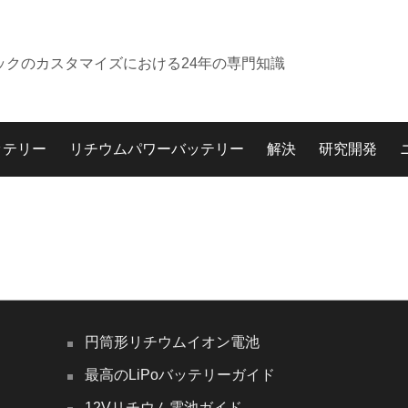
ックのカスタマイズにおける24年の専門知識
ッテリー
リチウムパワーバッテリー
解決
研究開発
円筒形リチウムイオン電池
最高のLiPoバッテリーガイド
12Vリチウム電池ガイド