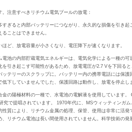
す。注意すべきリチウム電気プールの放電：
多すぎると内部バッテリーにつながり、永久的な損傷を引き起
えることはできません。
いほど、放電容量が小さくなり、電圧降下が速くなります。
ム電池の内部貯蔵電気エネルギーは、電気化学による一種の可
を引き起こす可能性があるため、放電電圧が2.7 Vを下回ると
バッテリーのスクラップに。バッテリー内の携帯電話には保護
で低下していませんでした、保護回路は動作し、放電を停止し
の陽極材料の一種で、水電池の電解液を使用しています。 Gilb
研究で提唱されています。 1970年代に、MSウィッティンガ
的性質により、リチウム金属の処理、保管、使用は非常に活発
め、リチウム電池は長い間使用されていません。科学技術の発