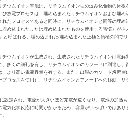
リチウムイオン電池は、リチウムイオン埋め込み化合物の床板
よび放電プロセスは、埋め込まれたリチウムイオンおよび埋め
まれたプロセスであると同時に、リチウムイオンと同等の埋め
に埋め込まれたまたは埋め込まれたものを使用する習慣）が挿
」と呼ばれる、埋め込まれた/埋め込まれた正極と負極の間で
リチウムイオンが生成され、生成されたリチウムイオンは電解
て、多くの細孔を有し、リチウムイオンのカソードに到達し、
は、より高い電荷容量を有する。また、出現のカソード炭素層
ープロセスを使用）、リチウムイオンとアノードへの移動。リ
。
の間に設定され、電流が大きいほど充電が速くなり、電池の加熱
の電気化学反応に時間がかかるため、容量がいっぱいではあり
す。