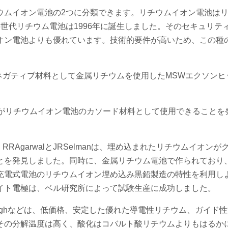
ウムイオン電池の2つに分類できます。リチウムイオン電池は
世代リチウム電池は1996年に誕生しました。そのセキュリテ
オン電池よりも優れています。技術的要件が高いため、この種
、ネガティブ材料として金属リチウムを使用したMSWエクソンヒ
リチウムがリチウムイオン電池のカソード材料として使用できること
RAgarwalとJRSelmanは、埋め込まれたリチウムイオンが
とを発見しました。同時に、金属リチウム電池で作られており
充電式電池のリチウムイオン埋め込み黒鉛製造の特性を利用し
イト電極は、ベル研究所によって試験生産に成功しました。
te oodenoughなどは、低価格、安定した優れた導電性リチウム、ガイ
その分解温度は高く、酸化はコバルト酸リチウムよりもはるか