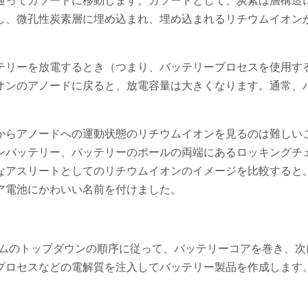
通ってカソードに移動します。カソードとして、炭素は層構造
し、微孔性炭素層に埋め込まれ、埋め込まれるリチウムイオン
テリーを放電するとき（つまり、バッテリープロセスを使用す
オンのアノードに戻ると、放電容量は大きくなります。通常、
からアノードへの運動状態のリチウムイオンを見るのは難しい
ンバッテリー、バッテリーのポールの両端にあるロッキングチ
なアスリートとしてのリチウムイオンのイメージを比較すると
ア電池にかわいい名前を付けました。
ラムのトップダウンの順序に従って、バッテリーコアを巻き、次
プロセスなどの電解質を注入してバッテリー製品を作成します