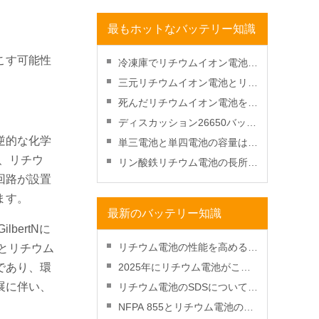
20Ah
最もホットなバッテリー知識
こす可能性
冷凍庫でリチウムイオン電池を
復元しますか？
三元リチウムイオン電池とリン
酸鉄リチウム電池のどちらが良
死んだリチウムイオン電池を充
いですか？
電する方法-充電して復活させ
ディスカッション26650バッテ
る？
逆的な化学
リーと18650バッテリー
単三電池と単四電池の容量はど
、リチウ
れくらいですか?
リン酸鉄リチウム電池の長所と
回路が設置
短所
ます。
最新のバッテリー知識
ertNに
リチウム電池の性能を高めるた
ムとリチウム
めの放電深度管理方法
であり、環
2025年にリチウム電池がこれ
まで以上にコスト効率が高くな
展に伴い、
リチウム電池のSDSについて知
る理由
っておくべきこと
NFPA 855とリチウム電池の火