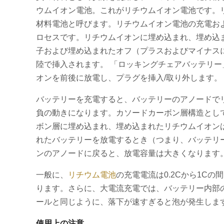
ウムイオン電池。これがリチウムイオン電池です。
材料電池と呼びます。リチウムイオン電池の充電お
ロセスです。リチウムイオンに埋め込まれ、埋め込
子および埋め込まれたオフ（プラスおよびマイナス
陸で挿入されます。 「ロッキングチェアバッテリー
オンを前後に放電し、プラグを挿入/取り外します。
バッテリーを充電すると、バッテリーのアノードで
負の動きになります。カソードカーボン層構造とし
ボン層に埋め込まれ、埋め込まれたリチウムイオン
れたバッテリーを放電するとき（つまり、バッテリ
ンのアノードに戻ると、放電容量は大きくなります
一般に、
リチウム電池
の充電電流は0.2Cから1C
ります。さらに、大電流充電では、バッテリー内部
ールと同じように、落下が速すぎると泡が発生しま
使用上の注意