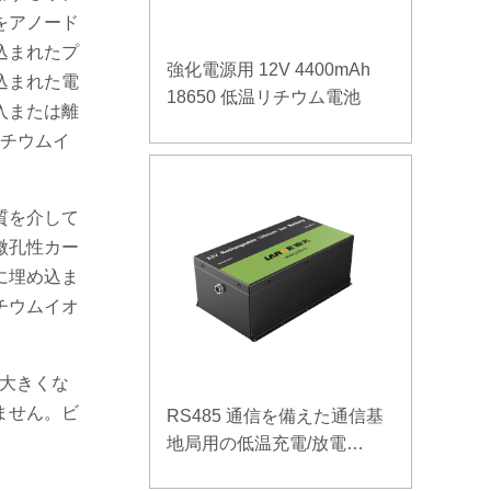
をアノード
込まれたプ
強化電源用 12V 4400mAh
込まれた電
18650 低温リチウム電池
入または離
リチウムイ
質を介して
微孔性カー
に埋め込ま
チウムイオ
も大きくな
ません。ビ
RS485 通信を備えた通信基
地局用の低温充電/放電
LiFePO4バッテリー 32V