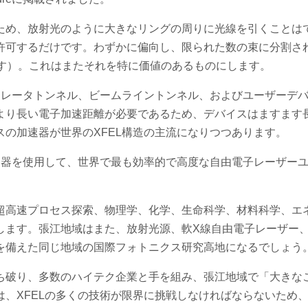
ため、放射光のように大きなリングの周りに光線を引くことは
許可するだけです。わずかに偏向し、限られた数の束に分割さ
です）。これはまたそれを特に価値のあるものにします。
ュレータトンネル、ビームライントンネル、およびユーザーデ
より長い電子加速距離が必要であるため、デバイスはますます
の加速器が世界のXFEL構造の主流になりつつあります。
速器を使用して、世界で最も効率的で高度な自由電子レーザー
超高速プロセス探索、物理学、化学、生命科学、材料科学、エ
します。張江地域はまた、放射光源、軟X線自由電子レーザー、
を備えた同じ地域の国際フォトニクス研究高地になるでしょう
ち破り、多数のハイテク企業と手を組み、張江地域で「大きな
、XFELの多くの技術が限界に挑戦しなければならないため