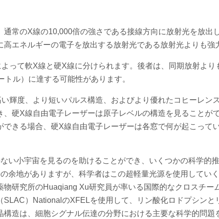
常のX線の10,000倍の強さである接線方向に放射光を放出し
に高エネルギーの電子を放出する放射光である放射光よりも強
によって軟X線と硬X線に分けられます。後者は、同期放射より
ートル）に達する可能性があります。
高い輝度、より短いパルス構造、およびより優れたコヒーレン
き、硬X線自由電子レーザーは原子レベルの構造を見ることが
ができる場合、硬X線自由電子レーザーは各窓で何が起こって
のない小宇宙を見るのを助けることができ、いくつかの科学的
善の余地がありますが、科学者はこの超軽量光源を使用してい
研究所のHuaqiang Xu研究員が率いる国際的なクロスチー
AC）NationalのXFELを使用して、リン酸化ロドプシン
晶構造は、細胞シグナル伝達の分野における主要な科学的問題