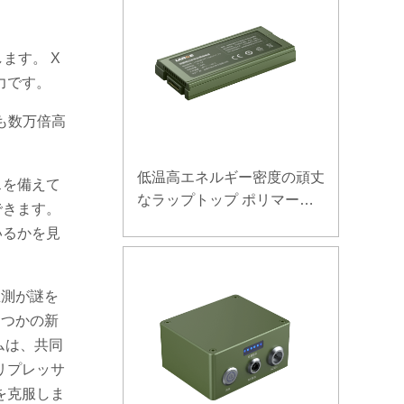
ます。 X
力です。
も数万倍高
低温高エネルギー密度の頑丈
スを備えて
なラップトップ ポリマー電
できます。
池 11.1V 7800mAh
いるかを見
推測が謎を
くつかの新
ムは、共同
とリプレッサ
を克服しま