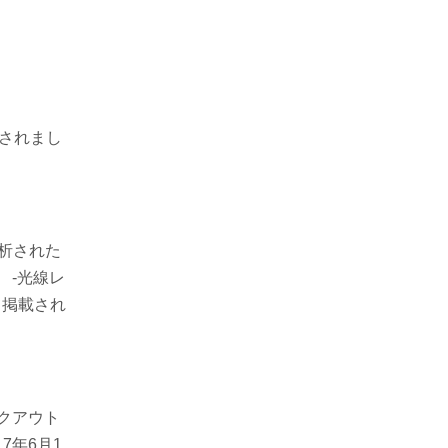
載されまし
分析された
 -光線レ
して掲載され
ックアウト
7年6月1