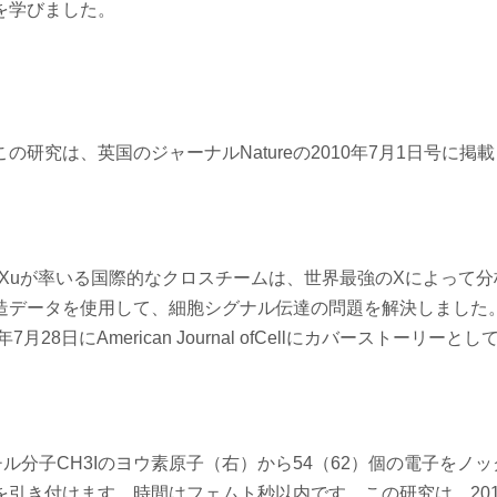
を学びました。
研究は、英国のジャーナルNatureの2010年7月1日号に掲
ngXuが率いる国際的なクロスチームは、世界最強のXによって
データを使用して、細胞シグナル伝達の問題を解決しました。
8日にAmerican Journal ofCellにカバーストーリーと
分子CH3Iのヨウ素原子（右）から54（62）個の電子をノ
引き付けます。時間はフェムト秒以内です。この研究は、201