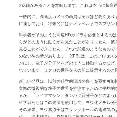
のX線があることを意味します。これは本当に超高
一般的に、高速度カメラの画質はそれほど高くありま
に達しており、将来的にはナノレベルまでスプリン
科学者がそのような高速HDカメラを必要とするの
らがどのように動くかを見たことがありません。彼
見ることができません。それは武道のようなもので
のない神の拳があります。 XFELは、このプロセ
かにし、電子が分子間をどのように移動するかなど
れています。ミクロの世界を人の前に提示するのと
新しい発見は、以前の科学的認識の多くを覆す可能
実際の微視的な粒子の世界を推測するために平均的
るか、「ライフマシン」タンパク質分子がどのよう
科学者たちはこの光源を使用して、ヨウ化メチル分子
その結果、ヨウ素原子はブラックホールの電磁気の
ベル。調査結果は、昨年6月に英国のジャーナルNat