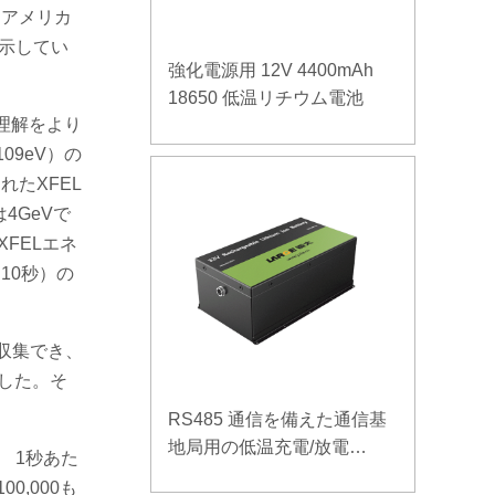
はアメリカ
ら示してい
強化電源用 12V 4400mAh
18650 低温リチウム電池
理解をより
09eV）の
れたXFEL
4GeVで
FELエネ
10秒）の
を収集でき、
ました。そ
RS485 通信を備えた通信基
地局用の低温充電/放電
 1秒あた
LiFePO4バッテリー 32V
,000も