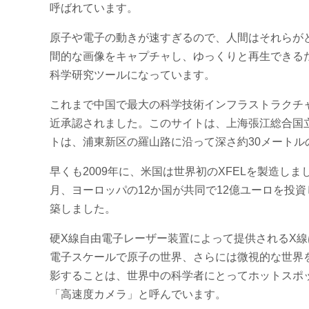
呼ばれています。
原子や電子の動きが速すぎるので、人間はそれらがど
間的な画像をキャプチャし、ゆっくりと再生できる
科学研究ツールになっています。
これまで中国で最大の科学技術インフラストラクチャ
近承認されました。このサイトは、上海張江総合国立
トは、浦東新区の羅山路に沿って深さ約30メート
早くも2009年に、米国は世界初のXFELを製造し
月、ヨーロッパの12か国が共同で12億ユーロを投
築しました。
硬X線自由電子レーザー装置によって提供されるX
電子スケールで原子の世界、さらには微視的な世界
影することは、世界中の科学者にとってホットスポッ
「高速度カメラ」と呼んでいます。