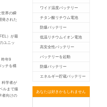
ワイド温度バッテリー
な世界の瞬
チタン酸リチウム電池
開発された
防爆バッテリー
EL）が最
低温リチウムイオン電池
のユニッ
高安全性バッテリー
バッテリーを起動
。昨年9
バッチを構
防爆バッテリー
エネルギー貯蔵バッテリー
、科学者が
ベルまで撮
あなたは好きかもしれません
学者向けの