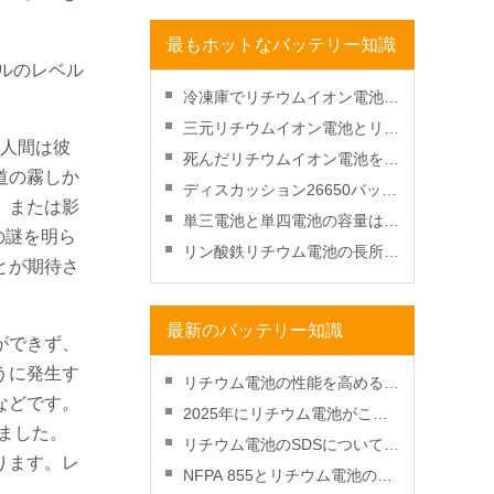
20Ah
最もホットなバッテリー知識
ルのレベル
冷凍庫でリチウムイオン電池を
復元しますか？
三元リチウムイオン電池とリン
。人間は彼
酸鉄リチウム電池のどちらが良
死んだリチウムイオン電池を充
道の霧しか
いですか？
電する方法-充電して復活させ
ディスカッション26650バッテ
、または影
る？
リーと18650バッテリー
単三電池と単四電池の容量はど
の謎を明ら
れくらいですか?
リン酸鉄リチウム電池の長所と
とが期待さ
短所
最新のバッテリー知識
ができず、
うに発生す
リチウム電池の性能を高めるた
などです。
めの放電深度管理方法
2025年にリチウム電池がこれ
ました。
まで以上にコスト効率が高くな
リチウム電池のSDSについて知
ります。レ
る理由
っておくべきこと
NFPA 855とリチウム電池の火