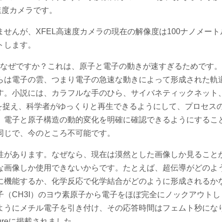
速度カメラです。
せんが、XFEL高速度カメラの現在の解像度は100ナノメート
トします。
はなぜですか？これは、原子と電子の動きが速すぎるためです
らは電子の雲、つまり電子の急速な動きによって形成された軌
す。小説には、カラフルな手のひら、サイバネティックネット
スを捉え、科学者がゆっくりと再生できるようにして、プロセス
、電子と原子構造の動的変化を明確に確認できるようにするこ
同じで、今のところ不可能です。
性があります。なぜなら、現在は漠然とした画像しか見ること
な画像しか使用できないからです。たとえば、超伝導がどのよ
に機能するか、化学反応で化学結合がどのように形成されるか
（CH3I）のヨウ素原子から電子をほぼ完全にノックアウトし
ようにメチル電子を引き付け、その応答時間はフェムト秒にな
ureに掲載されました。