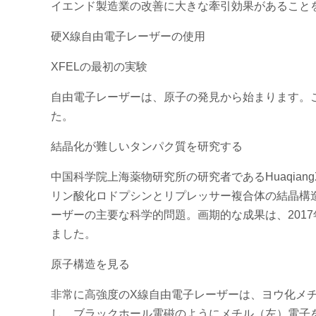
イエンド製造業の改善に大きな牽引効果があること
硬X線自由電子レーザーの使用
XFELの最初の実験
自由電子レーザーは、原子の発見から始まります。この
た。
結晶化が難しいタンパク質を研究する
中国科学院上海薬物研究所の研究者であるHuaqia
リン酸化ロドプシンとリプレッサー複合体の結晶構造
ーザーの主要な科学的問題。画期的な成果は、2017年7月2
ました。
原子構造を見る
非常に高強度のX線自由電子レーザーは、ヨウ化メチル
し、ブラックホール電磁のようにメチル（左）電子を