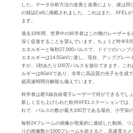
した。データ分析方法の改善と改善により、彼は同
の雑誌Cellに掲載されました。これはまた、XFE
ます。
過去10年間、世界中の科学者はこの種のレーザー
深く促進することを望んでいます。ちょうど昨年9月、ヨ
エネルギーと毎秒27,000パルスで、ドイツのハンブ
エネルギーは14.5GeVに達し、現在、アップグレ
すが、1秒あたり100万パルスを放出できます。これは
ルギーは8GeVであり、非常に高品質の光子を生成
超高速時間分解能も備えています。
科学者は硬X線自由電子レーザーで何ができるでしょう
新しく立ち上げられた欧州XFELステーションでは、
れで、パルスの数が最大100万である場合、小宇宙
毎秒24フレームの画像が視覚的に連続した動画、つ
りの画像数が1000フレームを超えると、高速度カメ