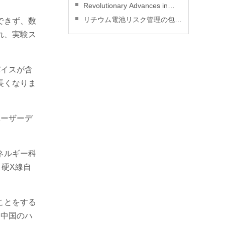
災安全：実践ガイド
Revolutionary Advances in
Lithium Battery Technology
リチウム電池リスク管理の包括
できず、数
的レビュー
れ、実験ス
バイスが含
長くなりま
ユーザーデ
ネルギー科
硬X線自
。
ことをする
、中国のハ