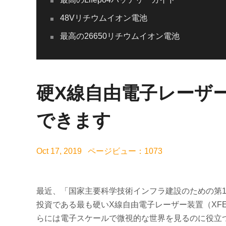
48Vリチウムイオン電池
最高の26650リチウムイオン電池
硬X線自由電子レーザ
できます
Oct 17, 2019 ページビュー：1073
最近、「国家主要科学技術インフラ建設のための第1
投資である最も硬いX線自由電子レーザー装置（XF
らには電子スケールで微視的な世界を見るのに役立