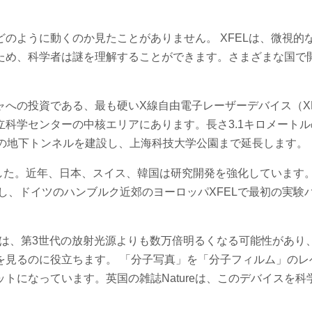
のように動くのか見たことがありません。 XFELは、微視的
ため、科学者は謎を理解することができます。さまざまな国で
への投資である、最も硬いX線自由電子レーザーデバイス（XF
科学センターの中核エリアにあります。長さ3.1キロメートル
ルの地下トンネルを建設し、上海科技大学公園まで延長します。
ました。近年、日本、スイス、韓国は研究開発を強化しています
資し、ドイツのハンブルク近郊のヨーロッパXFELで最初の実験
線は、第3世代の放射光源よりも数万倍明るくなる可能性があり
を見るのに役立ちます。 「分子写真」を「分子フィルム」のレ
トになっています。英国の雑誌Natureは、このデバイスを科