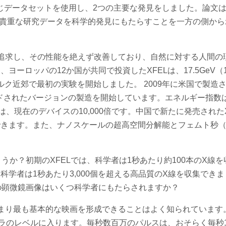
じデータセットを使用し、2つの主要な発見をしました。論文
Lが貴重な研究データを科学的発見にもたらすことを一方の側か
を追求し、その性能を絶えず改善しており、自然に対する人間の
ーロッパの12か国が共同で投資したXFELは、17.5GeV（1
ルク近郊で最初の実験を開始しました。 2009年に米国で製造さ
ードされたバージョンの製造を開始しています。エネルギー指数は
、現在のデバイスの10,000倍です。中国で新たに発売されたX
できます。また、ナノスケールの超高空間分解能とフェムト秒（
か？初期のXFELでは、科学者は1秒あたり約100本のX線
科学者は1秒あたり3,000個を超える高品質のX線を収集でき
の顕微鏡画像はいくつ科学者にもたらされますか？
まり最も基本的な映画を形成できることはよく知られています。
ラのレベルに入ります。毎秒数百万のパルスは、おそらく毎秒100