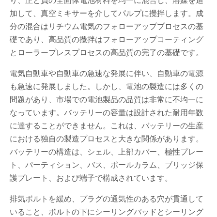
り、正と負の全固体電池材料を均一に混合し、溶媒を追
加して、真空ミキサーを介してパルプに攪拌します。成
分の混合はリチウム電気のフォローアッププロセスの基
礎であり、高品質の攪拌はフォローアップコーティング
とローラープレスプロセスの高品質の完了の基礎です。
電気自動車や自動車の急速な発展に伴い、自動車の電源
も急速に発展しました。しかし、電池の製造には多くの
問題があり、市場での電池製品の品質は非常に不均一に
なっています。バッテリーの容量は設計された耐用年数
に達することができません。これは、バッテリーの生産
における独自の製造プロセスと大きな関係があります。
バッテリーの構造は、シェル、上部カバー、極性プレー
ト、パーティション、バス、ポールカラム、ブリッジ保
護プレート、および端子で構成されています。
排気ボルトを緩め、プラグの通気性のある穴が貫通して
いること、ボルトの下にシーリングパッドとシーリング