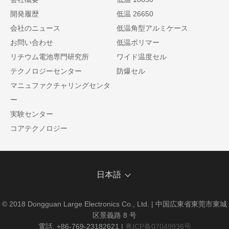
開発履歴
低温 26650
会社のニュース
低温角型アルミケース
お問い合わせ
低温ポリマー
リチウム電池専門研究所
ワイド温度セル
テクノロジーセンター
防爆セル
マニュファクチャリングセンタ
ー
実験センター
コアテクノロジー
日本語
© 2018 Dongguan Large Electronics Co., Ltd. | 中国広東省東莞市東城
区景義路 8 号
電話. +86-769-23182621
|
粤ICP备07049936号