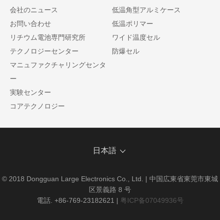
会社のニュース
低温角型アルミケース
お問い合わせ
低温ポリマー
リチウム電池専門研究所
ワイド温度セル
テクノロジーセンター
防爆セル
マニュファクチャリングセンタ
ー
実験センター
コアテクノロジー
日本語
© 2018 Dongguan Large Electronics Co., Ltd. | 中国広東省東莞市東城
区景義路 8 号
電話. +86-769-23182621
|
粤ICP备07049936号