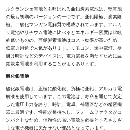
ルクランシェ電池とも呼ばれる亜鉛炭素電池は、乾電池
の最も初期のバージョンの一つです。亜鉛陽極、炭素陰
極、二酸化マンガン電解質で構成されています。アルカ
リ電池やリチウム電池に比べるとエネルギー密度は比較
的低いものの、亜鉛炭素電池はコスト効率が高いため、
低電力用途で人気があります。リモコン、懐中電灯、壁
掛け時計などのデバイスは、電力需要を満たすために亜
鉛炭素電池を利用することがよくあります。
酸化銀電池
酸化銀電池は、正極に酸化銀、負極に亜鉛、アルカリ電
解液を使用しています。この電池は、寿命を通じて安定
した電圧出力を誇り、時計、電卓、補聴器などの精密機
器に最適です。性能が長持ちし、フォームファクタがコ
ンパクトなため、信頼性の高い電源を必要とするさまざ
まな電子機器に欠かせない部品となっています。