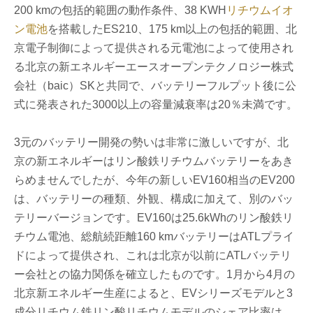
200 kmの包括的範囲の動作条件、38 KWH
リチウムイオ
ン電池
を搭載したES210、175 km以上の包括的範囲、北
京電子制御によって提供される元電池によって使用され
る北京の新エネルギーエースオープンテクノロジー株式
会社（baic）SKと共同で、バッテリーフルプット後に公
式に発表された3000以上の容量減衰率は20％未満です。
3元のバッテリー開発の勢いは非常に激しいですが、北
京の新エネルギーはリン酸鉄リチウムバッテリーをあき
らめませんでしたが、今年の新しいEV160相当のEV200
は、バッテリーの種類、外観、構成に加えて、別のバッ
テリーバージョンです。EV160は25.6kWhのリン酸鉄リ
チウム電池、総航続距離160 kmバッテリーはATLプライ
ドによって提供され、これは北京が以前にATLバッテリ
ー会社との協力関係を確立したものです。1月から4月の
北京新エネルギー生産によると、EVシリーズモデルと3
成分リチウム鉄リン酸リチウムモデルのシェア比率は