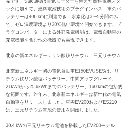
発です。Saictakeは電気モーターを備えた燃料電池スタ
ックに加えて、燃料電池技術のプラグインパス。車のバ
ッテリーは400 kmに到達でき、水素化は3〜5分間のみ
で、ゼロ温度環境より20℃低い環境で開始できます。プ
ラグコンバーターによる外部発電機能は、電気自動車の
充電機能を含む他の機器でも実現できます。
北京の新エネルギー：リン酸鉄リチウム、三元リチウム
北京新エネルギー初の電気自動車E150EVUSESは、リ
チウム鉄リン酸塩バッテリー、中間アップグレード、
21kWhから25.6kWhまでのバッテリー、160 kmの包括的
な範囲です。昨年末、北京新エネルギーは新世代の電気
自動車をリリースしました。車両EV200およびES210
は、三元リチウム電池の使用を開始しました。
30.4 kWの三元リチウム電池を搭載したEV200モデル、