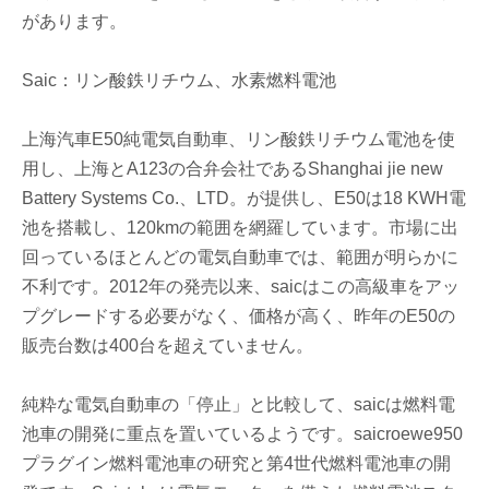
があります。
Saic：リン酸鉄リチウム、水素燃料電池
上海汽車E50純電気自動車、リン酸鉄リチウム電池を使
用し、上海とA123の合弁会社であるShanghai jie new
Battery Systems Co.、LTD。が提供し、E50は18 KWH電
池を搭載し、120kmの範囲を網羅しています。市場に出
回っているほとんどの電気自動車では、範囲が明らかに
不利です。2012年の発売以来、saicはこの高級車をアッ
プグレードする必要がなく、価格が高く、昨年のE50の
販売台数は400台を超えていません。
純粋な電気自動車の「停止」と比較して、saicは燃料電
池車の開発に重点を置いているようです。saicroewe950
プラグイン燃料電池車の研究と第4世代燃料電池車の開