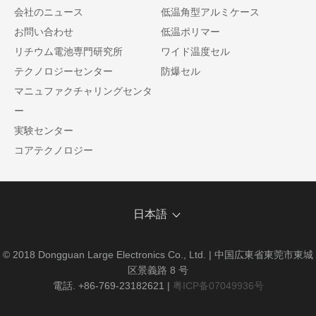
会社のニュース
低温角型アルミケース
お問い合わせ
低温ポリマー
リチウム電池専門研究所
ワイド温度セル
テクノロジーセンター
防爆セル
マニュファクチャリングセンタ
ー
実験センター
コアテクノロジー
日本語
© 2018 Dongguan Large Electronics Co., Ltd. | 中国広東省東莞市東城
区景義路 8 号
電話. +86-769-23182621
|
粤ICP备07049936号