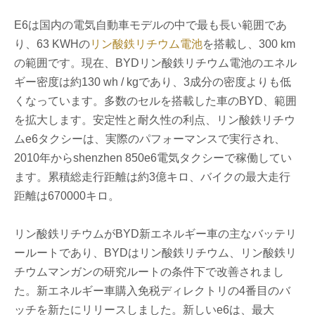
E6は国内の電気自動車モデルの中で最も長い範囲であ
り、63 KWHの
リン酸鉄リチウム電池
を搭載し、300 km
の範囲です。現在、BYDリン酸鉄リチウム電池のエネル
ギー密度は約130 wh / kgであり、3成分の密度よりも低
くなっています。多数のセルを搭載した車のBYD、範囲
を拡大します。安定性と耐久性の利点、リン酸鉄リチウ
ムe6タクシーは、実際のパフォーマンスで実行され、
2010年からshenzhen 850e6電気タクシーで稼働してい
ます。累積総走行距離は約3億キロ、バイクの最大走行
距離は670000キロ。
リン酸鉄リチウムがBYD新エネルギー車の主なバッテリ
ールートであり、BYDはリン酸鉄リチウム、リン酸鉄リ
チウムマンガンの研究ルートの条件下で改善されまし
た。新エネルギー車購入免税ディレクトリの4番目のバ
ッチを新たにリリースしました。新しいe6は、最大