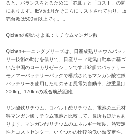
ると、バランスをとるために「範囲」と「コスト」の間
にあります。IEV5は月かそこらにリストされており、販
売台数は500台以上です。 。
Qichenの朝のそよ風：リチウムマンガン酸
Qichenモーニングブリーズは、日産成熟リチウムバッテ
リー技術の助けを借りて、日産リーフ電気自動車に基づ
いた中国のローカリゼーションです.192個のバッテリー
モノマーバッテリーパックで構成されるマンガン酸性鉄
バッテリーを使用した朝のそよ風電気自動車、総重量は
200kg。170kmの総合航続距離。
リン酸鉄リチウム、コバルト酸リチウム、電池の三元材
料マンガン酸リチウム電池と比較して、長所も短所もあ
ります。マンガン酸リチウムのエネルギー密度、熱安定
性とコストセンター、いくつかの比較的低い熱安定性。