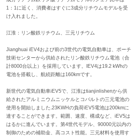
1：1に近く、消費者はすぐに3成分リチウムモデルを受
け入れました。
江淮：リン酸鉄リチウム、三元リチウム
Jianghuai iEV4および前の3世代の電気自動車は、ポーチ
技術センターから供給されたリン酸鉄リチウム電池（合
計8000台以上）を採用しています。IEV4は19.2 kWhの
電池を搭載し、航続距離は160kmです。
新世代の電気自動車iEV5で、江淮はtianjinlishenから供
給されたアルミニウムニッケルとコバルトの三元電池の
使用を開始しました.23KWHの負荷iEV5電池は200kmに
達することができます。範囲、速度、構成など、iEV5は
はるかに進んでいます。第4世代モデル、90000元以内の
制御のための補助金、高コスト性能。三元材料を使用す