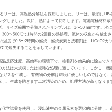
するリーは、高温熱分解法を採用しました。リーは、最初にLIBを
リングしました。次に、熱によって切断します。電池電極材料放
、サイズ範囲で分類されたサンプルは、1〜50 mmです。次
理、300〜500℃で1時間の2回目の熱処理、流体の収集から放出
の温度で0.5〜2時間の燃焼、燃焼炭素と接着剤は、LiCoO2カ
0℃で焼失することを示しています。
高温反応速度、高効率の環境下で、接着剤を効果的に除去でき
の方法は大規模または複雑な処理に適しています。しかし、機
害なガスを生成し、有機物の分解は環境に優しいものではなく、
収し、生成を防ぎます二次汚染のため、処理方法が高くなりま
な化学試薬を使用し、浸出液中の金属元素を選択的に分離し、