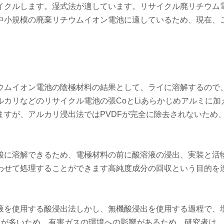
イクルします。湿式法が適しています。リサイクル廃リチウム
中小規模の廃棄リチウムイオン電池に適しているため、現在、
ウムイオン電池の陰極材料の結果として、ライに溶解するので
カリなどのリサイクル電池の張CoとLiあらかじめアルミに加
すが、アルカリ浸出法ではPVDFが完全に除去されないため
酸に溶解できるため、電極材料の前に酸溶液の浸出、実装と活
わせて処理することができます高純度成分の回収という目的を
液を使用する酸浸出法しかし、無機酸浸出を使用する過程で、
ことが多いため、有害ガスの環境への影響があるため、研究者は