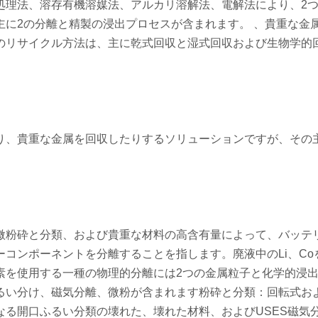
処理法、溶存有機溶媒法、アルカリ溶解法、電解法により、2
に2の分離と精製の浸出プロセスが含まれます。 、貴重な金
のリサイクル方法は、主に乾式回収と湿式回収および生物学的
り、貴重な金属を回収したりするソリューションですが、その
微粉砕と分類、および貴重な材料の高含有量によって、バッテ
コンポーネントを分離することを指します。廃液中のLi、Co
素を使用する一種の物理的分離には2つの金属粒子と化学的浸
るい分け、磁気分離、微粉が含まれます粉砕と分類：回転式お
る開口ふるい分類の壊れた、壊れた材料、およびUSES磁気