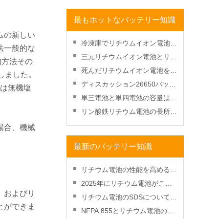
20Ah
最もホットなバッテリー知識
ムの新しい
冷凍庫でリチウムイオン電池を
法一般的な
復元しますか？
三元リチウムイオン電池とリン
的方法その
酸鉄リチウム電池のどちらが良
死んだリチウムイオン電池を充
しました。
いですか？
電する方法-充電して復活させ
ディスカッション26650バッテ
素は無機塩
る？
リーと18650バッテリー
単三電池と単四電池の容量はど
れくらいですか?
リン酸鉄リチウム電池の長所と
短所
場合、機械
最新のバッテリー知識
リチウム電池の性能を高めるた
めの放電深度管理方法
2025年にリチウム電池がこれ
、およびリ
まで以上にコスト効率が高くな
リチウム電池のSDSについて知
とができま
る理由
っておくべきこと
NFPA 855とリチウム電池の火