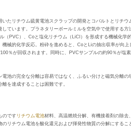
。
用いたリチウム硫黄電池スクラップの開発とコバルトとリチウ
発しています。プラネタリーボールミルを空気中で使用する方
ル（PVC）、Coと塩化リチウム（LiCl）を形成する機械化学
機械的化学反応。粉砕を進めると、CoとLiの抽出収率が向上
ぼ100％が回収されます。同時に、PVCサンプルの約90％が塩
ン電池の完全な分離は容易ではなく、ふるい分けと磁気分離の
分離を達成することは困難です。
ものです
リチウム電池
材料、高温燃焼分解、有機接着剤の除去
物のリチウム電池を酸化還元および揮発性物質の分解にするこ