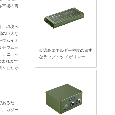
界市場の需
う。環境へ
場の巨大な
チウムイオ
リチウム三
低温高エネルギー密度の頑丈
）、ニッケ
なラップトップ ポリマー電
含まれます
池 11.1V 7800mAh
続きしたが
であるた
す。カソー