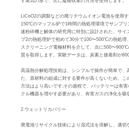
す蒸気の形で、次に凝縮収集の方法を使用します。
LiCoO2の調製などの廃リチウムイオン電池を使用
150℃のマッフル炉で1時間の熱処理環境でサンプ
速粉砕機と解体の研究用に特別に設計された、サイズ
プ2の熱処理炉で初めて30分で100〜500℃の熱処
スクリーニング電極材料を介して、次に500〜900℃
質を取得します。実験データは、炭素と接着剤が80
高温熱分解処理技術は、シンプルで操作が簡単で、
た、原材料の組成に対する要件が高くないため、こ
方法はより高いです;その過程で、バッテリーは有
クル機器を増やす必要があり、有害ガスの浄化を吸
2.ウェットリカバリー
廃電池リサイクル技術により湿式法を溶解し、適切