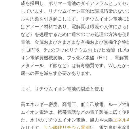
成を採用し、ポリマー電池のダイアフラムとしてセル
しています。リチウムイオン電池は環境汚染のない
ルも汚染を引き起こします。リチウムイオン電池に
はアノード材料であり、電解質は環境や人体にさら
など）を処理するために通常のごみ処理の方法を使
電池、金属およびさまざまな有機および無機化合物
す.LiPF6、6つのフッ化リチウムおよびヒ素酸（Li
オン電解質機械変換、フッ化水素酸（HF）、電解質
メタノール、ギ酸など）は有毒物質です。Wしたが
康への害を減らす必要があります。
まず、リチウムイオン電池の製造と使用
高エネルギー密度、高電圧、低自己放電、ループ性
ムイオン電池は、携帯電話などの電子製品に広く使
た、水中のリチウムイオン電池、風力や太陽
エネル
なります。
リン酸鉄リチウム電池
は、電気自動車産