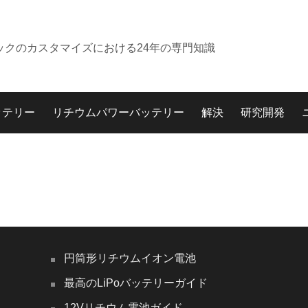
ックのカスタマイズにおける24年の専門知識
ッテリー
リチウムパワーバッテリー
解決
研究開発
円筒形リチウムイオン電池
最高のLiPoバッテリーガイド
12Vリチウム電池ガイド