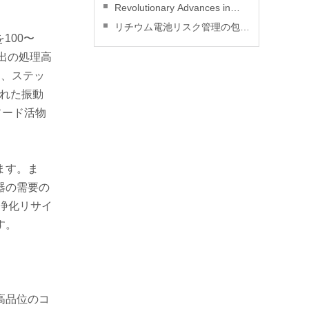
災安全：実践ガイド
Revolutionary Advances in
Lithium Battery Technology
リチウム電池リスク管理の包括
100〜
的レビュー
出の処理高
に、ステッ
された振動
ソード活物
ます。ま
器の需要の
浄化リサイ
す。
高品位のコ