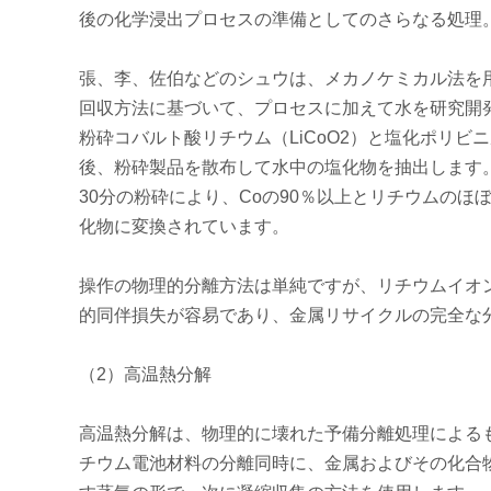
後の化学浸出プロセスの準備としてのさらなる処理
張、李、佐伯などのシュウは、メカノケミカル法を
回収方法に基づいて、プロセスに加えて水を研究開
粉砕コバルト酸リチウム（LiCoO2）と塩化ポリビニ
後、粉砕製品を散布して水中の塩化物を抽出します。
30分の粉砕により、Coの90％以上とリチウムのほ
化物に変換されています。
操作の物理的分離方法は単純ですが、リチウムイオ
的同伴損失が容易であり、金属リサイクルの完全な
（2）高温熱分解
高温熱分解は、物理的に壊れた予備分離処理による
チウム電池材料の分離同時に、金属およびその化合