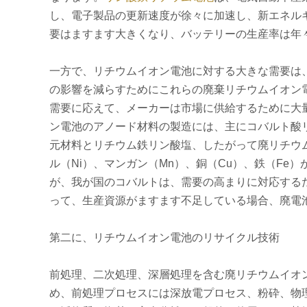
し、電子製品の更新速度が徐々に加速し、新エネル
要はますます大きくなり、バッテリーの生産率は年
一方で、リチウムイオン電池に対する大きな需要は
の影響を減らすためにこれらの廃棄リチウムイオン
需要に応えて、メーカーは市場に供給するために大
ン電池のアノード材料の製造には、主にコバルト酸
元材料とリチウム鉄リン酸塩、したがって廃リチウム
ル（Ni）、マンガン（Mn）、銅（Cu）、鉄（F
が、我が国のコバルトは、需要の高まりに対応する
って、生産資源がますます不足している場合、廃電
第二に、リチウムイオン電池のリサイクル技術
前処理、二次処理、深層処理を含む廃リチウムイオ
め、前処理プロセスには深放電プロセス、粉砕、物