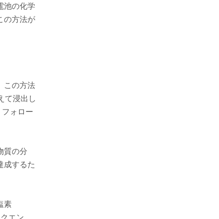
電池の化学
この方法が
、この方法
えて浸出し
、フォロー
物質の分
達成するた
塩素
、クエン