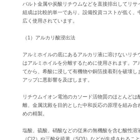
バルト金属や炭酸リチウムなどを直接排出してリサ
組成は比較的単一であり、設備投資コストが低く、
広く使用されています。
（1）アルカリ酸浸出法
アルミホイルの底にあるアルカリ液に溶けないリチ
はアルミホイルを分離するために使用されます。アル
てから、希酸に浸して有機物や銅箔接着剤を破壊しま
アップに悪影響を及ぼします。
リチウムイオン電池のカソード活物質のほとんどは
離、金属沈殿を目的とした中和反応の原理を組み合
めの精製。
塩酸、硫酸、硝酸などの従来の無機酸を含む酸性溶
（Cl2）や三酸化硫黄（SO3）などが生成される