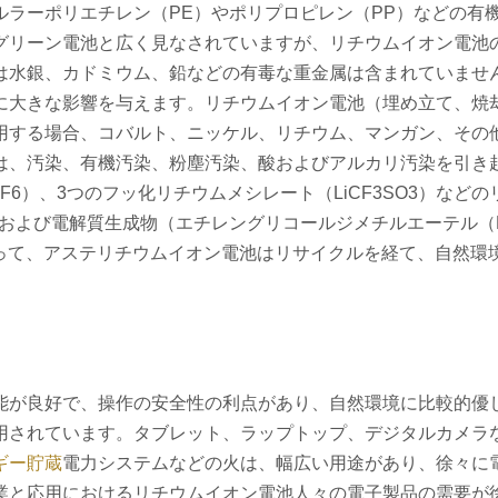
ラーポリエチレン（PE）やポリプロピレン（PP）などの有
グリーン電池と広く見なされていますが、リチウムイオン電池
は水銀、カドミウム、鉛などの有毒な重金属は含まれていませ
に大きな影響を与えます。リチウムイオン電池（埋め立て、焼
用する場合、コバルト、ニッケル、リチウム、マンガン、その
は、汚染、有機汚染、粉塵汚染、酸およびアルカリ汚染を引き
AsF6）、3つのフッ化リチウムメシレート（LiCF3SO3）など
および電解質生成物（エチレングリコールジメチルエーテル（
って、アステリチウムイオン電池はリサイクルを経て、自然環
能が良好で、操作の安全性の利点があり、自然環境に比較的優
用されています。タブレット、ラップトップ、デジタルカメラ
ギー貯蔵
電力システムなどの火は、幅広い用途があり、徐々に
業と応用におけるリチウムイオン電池人々の電子製品の需要が